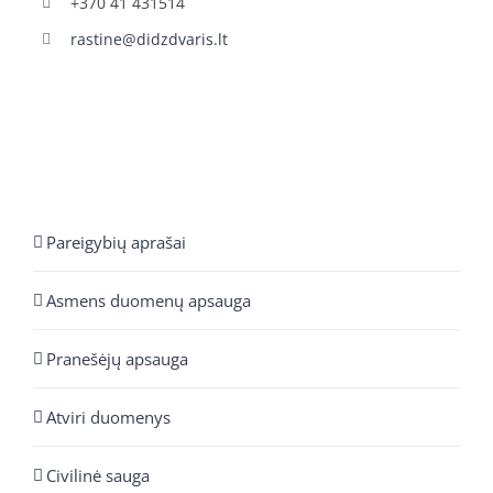
+370 41 431514
rastine@didzdvaris.lt
Pareigybių aprašai
Asmens duomenų apsauga
Pranešėjų apsauga
Atviri duomenys
Civilinė sauga