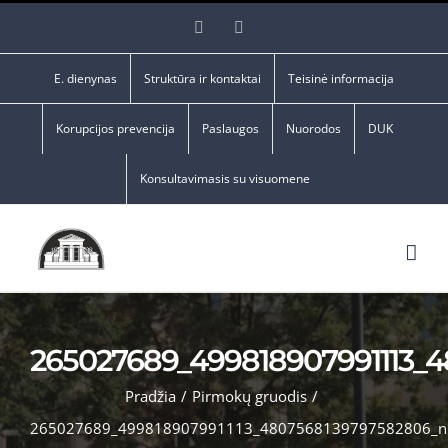
Skip
Facebook
YouTube
to
content
E. dienynas
Struktūra ir kontaktai
Teisinė informacija
Korupcijos prevencija
Paslaugos
Nuorodos
DUK
Konsultavimasis su visuomene
265027689_499818907991113_
Pradžia
/
Pirmokų gruodis
/
265027689_499818907991113_4807568139797582806_n