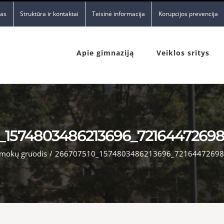
nas
Struktūra ir kontaktai
Teisinė informacija
Korupcijos prevencija
Apie gimnaziją
Veiklos sritys
_1574803486213696_72164472698
rmokų gruodis
/
266707510_1574803486213696_72164472698