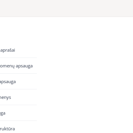
 aprašai
uomenų apsauga
apsauga
menys
uga
truktūra