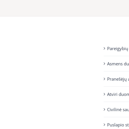
Pareigybių
Asmens d
Pranešėjų 
Atviri duo
Civilinė sa
Puslapio s