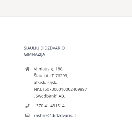
ŠIAULIŲ DIDŽDVARIO
GIMNAZIJA
Vilniaus g. 188,
Šiauliai LT-76299,
atsisk. sąsk.
Nr.LT507300010002409897
„Swedbank“ AB.
+370 41 431514
rastine@didzdvaris.lt