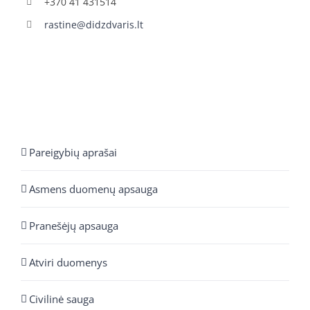
+370 41 431514
rastine@didzdvaris.lt
Pareigybių aprašai
Asmens duomenų apsauga
Pranešėjų apsauga
Atviri duomenys
Civilinė sauga