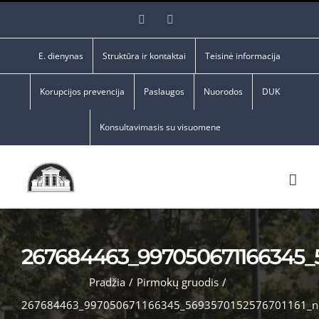
Skip
Facebook
YouTube
to
content
E. dienynas
Struktūra ir kontaktai
Teisinė informacija
Korupcijos prevencija
Paslaugos
Nuorodos
DUK
Konsultavimasis su visuomene
267684463_997050671166345_5
Pradžia
/
Pirmokų gruodis
/
267684463_997050671166345_5693570152576701161_n