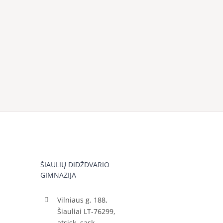
ŠIAULIŲ DIDŽDVARIO
GIMNAZIJA
Vilniaus g. 188,
Šiauliai LT-76299,
atsisk. sąsk.