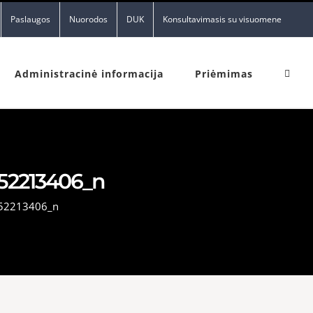
Paslaugos
Nuorodos
DUK
Konsultavimasis su visuomene
Administracinė informacija
Priėmimas
52213406_n
52213406_n