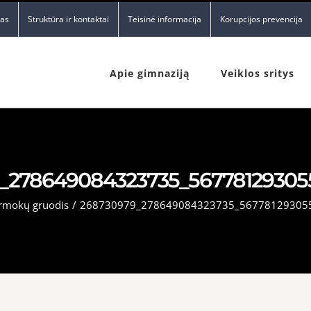
nas
Struktūra ir kontaktai
Teisinė informacija
Korupcijos prevencija
Apie gimnaziją
Veiklos sritys
_278649084323735_56778129305
rmokų gruodis
/
268730979_278649084323735_56778129305