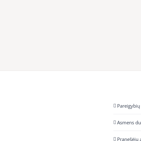
Pareigybių
Asmens d
Pranešėjų 