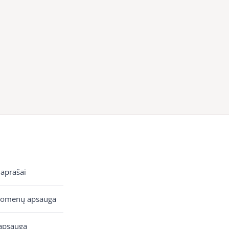
 aprašai
uomenų apsauga
apsauga