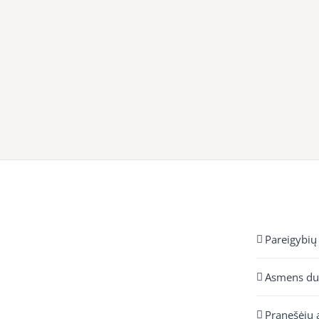
Pareigybių
Asmens d
Pranešėjų 