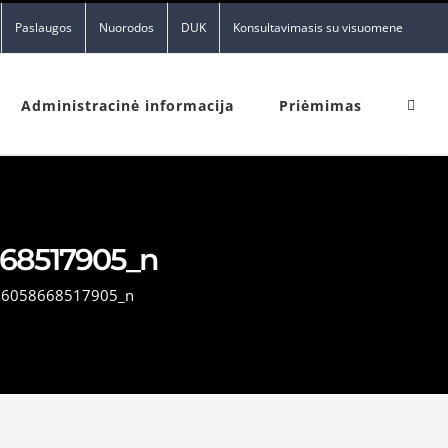
Paslaugos
Nuorodos
DUK
Konsultavimasis su visuomene
Administracinė informacija
Priėmimas
68517905_n
36058668517905_n