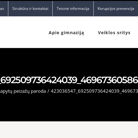
nas
Struktūra ir kontaktai
Teisinė informacija
Korupcijos prevencija
Apie gimnaziją
Veiklos sritys
_692509736424039_46967360586
tapytų peizažų paroda
/
423036547_692509736424039_46967