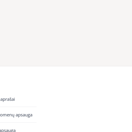
 aprašai
uomenų apsauga
apsauga