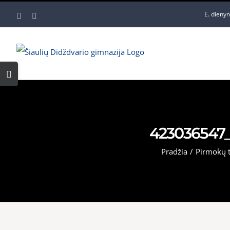
Skip
E. dieny
Facebook
YouTube
to
content
Toggle
Sliding
Bar
Area
423036547
Pradžia
/
Pirmokų 