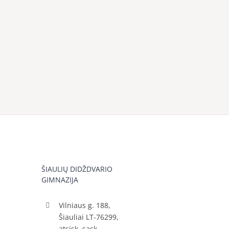
ŠIAULIŲ DIDŽDVARIO
GIMNAZIJA
Vilniaus g. 188,
Šiauliai LT-76299,
atsisk. sąsk.