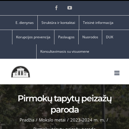
Skip
Facebook
YouTube
to
content
E. dienynas
Struktūra ir kontaktai
Teisinė informacija
Korupcijos prevencija
Paslaugos
Nuorodos
DUK
Konsultavimasis su visuomene
Pirmokų tapytų peizažų
paroda
Pradžia
/
Mokslo metai
/
2023-2024 m. m.
/
Pirmokų tapytų peizažų paroda