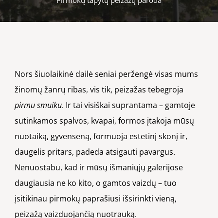
Nors šiuolaikinė dailė seniai peržengė visas mums
žinomų žanrų ribas, vis tik, peizažas tebegroja
pirmu smuiku
. Ir tai visiškai suprantama – gamtoje
sutinkamos spalvos, kvapai, formos įtakoja mūsų
nuotaiką, gyvenseną, formuoja estetinį skonį ir,
daugelis pritars, padeda atsigauti pavargus.
Nenuostabu, kad ir mūsų išmaniųjų galerijose
daugiausia ne ko kito, o gamtos vaizdų – tuo
įsitikinau pirmokų paprašiusi išsirinkti vieną,
peizažą vaizduojančią nuotrauką.