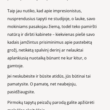
Taip jau nutiko, kad apie impresionistus,
nusprendusius tapyti ne studijoje, o lauke, savo
mokiniams pasakojau žiemą, todėl teko pamiršti
natūrą ir dirbti kabinete – kiekvienas piešė savo
kadais įamžintus prisiminimus apie pastebėtą
grožį, netikėtą spalvinį derinį ar nelauktai
aplankiusią nuotaiką būnant ne kur kitur, o
gamtoje.
Jei neskubėsite ir būsite atidūs, jūs būtinai tai
pamatysite. O pamatę, net neabejoju,
pasidžiaugsite.
Pirmokų tapytų peizažų parodą galite apžiūrėti