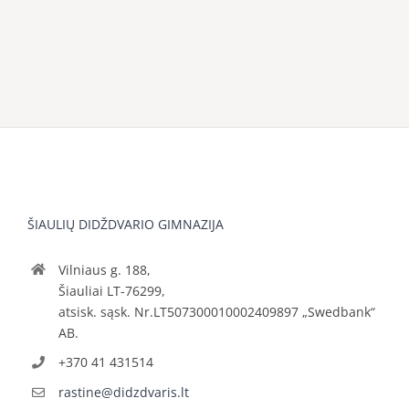
ŠIAULIŲ DIDŽDVARIO GIMNAZIJA
Vilniaus g. 188,
Šiauliai LT-76299,
atsisk. sąsk. Nr.LT507300010002409897 „Swedbank“
AB.
+370 41 431514
rastine@didzdvaris.lt