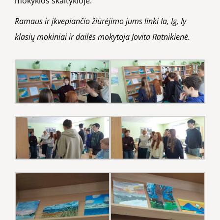
mokyklos skaitykloje.
Ramaus ir įkvepiančio žiūrėjimo jums linki Ia, Ig, Iy
klasių mokiniai ir dailės mokytoja Jovita Ratnikienė.