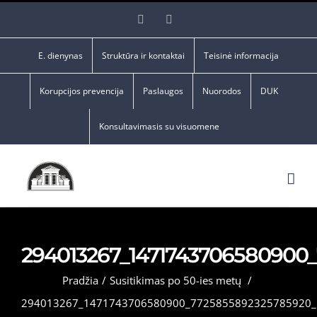
Skip
Facebook
YouTube
to
content
E. dienynas
Struktūra ir kontaktai
Teisinė informacija
Korupcijos prevencija
Paslaugos
Nuorodos
DUK
Konsultavimasis su visuomene
294013267_1471743706580900
Pradžia
/
Susitikimas po 50-ies metų
/
294013267_1471743706580900_7725855892325785920_