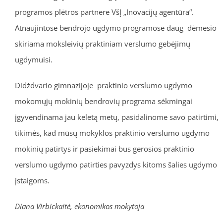
programos plėtros partnere VšĮ „Inovacijų agentūra“.
Atnaujintose bendrojo ugdymo programose daug dėmesio
skiriama moksleivių praktiniam verslumo gebėjimų
ugdymuisi.
Didždvario gimnazijoje praktinio verslumo ugdymo
mokomųjų mokinių bendrovių programa sėkmingai
įgyvendinama jau keletą metų, pasidalinome savo patirtimi,
tikimės, kad mūsų mokyklos praktinio verslumo ugdymo
mokinių patirtys ir pasiekimai bus gerosios praktinio
verslumo ugdymo patirties pavyzdys kitoms šalies ugdymo
įstaigoms.
Diana Virbickaitė, ekonomikos mokytoja