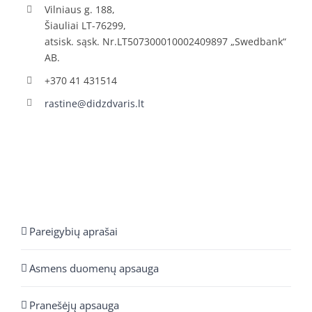
Vilniaus g. 188,
Šiauliai LT-76299,
atsisk. sąsk. Nr.LT507300010002409897 „Swedbank“
AB.
+370 41 431514
rastine@didzdvaris.lt
Pareigybių aprašai
Asmens duomenų apsauga
Pranešėjų apsauga