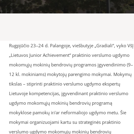
Rugpjūčio 23–24 d. Palangoje, viešbutyje „Gradiali“, vyko VšĮ
„Lietuvos Junior Achievement“ praktinio verslumo ugdymo
mokomųjų mokinių bendrovių programos įgyvendinimo (9–
12 kl. mokiniams) mokytojų parengimo mokymai. Mokymų
tikslas – stiprinti praktinio verslumo ugdymo ekspertų
Lietuvoje kompetencijas, įgyvendinant praktinio verslumo
ugdymo mokomųjų mokinių bendrovių programą
mokyklose pamokų ir/ar neformaliojo ugdymo metu. Šie
mokymai organizuojami kartu su strateginės praktinio
verslumo ugdymo mokomųjų mokinių bendrovių