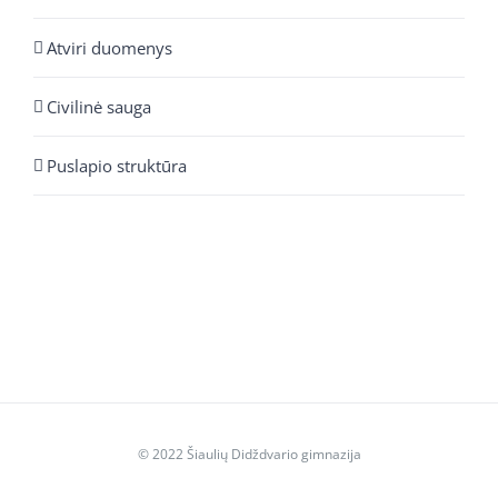
Atviri duomenys
Civilinė sauga
Puslapio struktūra
© 2022 Šiaulių Didždvario gimnazija