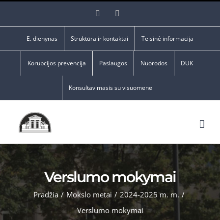
Skip
Facebook
YouTube
to
content
E. dienynas
Struktūra ir kontaktai
Teisinė informacija
Korupcijos prevencija
Paslaugos
Nuorodos
DUK
Konsultavimasis su visuomene
Verslumo mokymai
Pradžia
/
Mokslo metai
/
2024-2025 m. m.
/
Verslumo mokymai