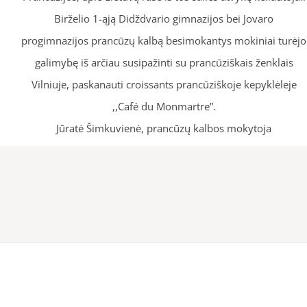
Birželio 1-ąją Didždvario gimnazijos bei Jovaro
progimnazijos prancūzų kalbą besimokantys mokiniai turėjo
galimybę iš arčiau susipažinti su prancūziškais ženklais
Vilniuje, paskanauti croissants prancūziškoje kepyklėleje
,,Café du Monmartre”.
Jūratė Šimkuvienė, prancūzų kalbos mokytoja