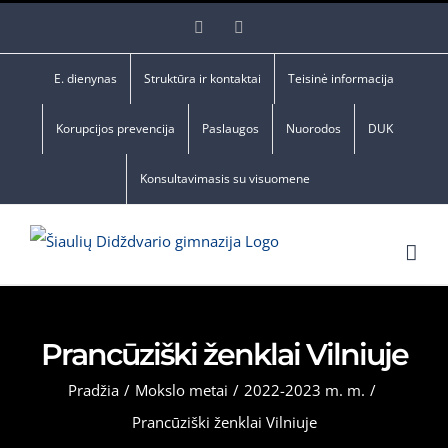
Skip
Facebook
YouTube
to
content
E. dienynas
Struktūra ir kontaktai
Teisinė informacija
Korupcijos prevencija
Paslaugos
Nuorodos
DUK
Konsultavimasis su visuomene
Prancūziški ženklai Vilniuje
Pradžia
/
Mokslo metai
/
2022-2023 m. m.
/
Prancūziški ženklai Vilniuje