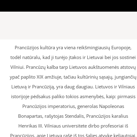
Prancūzijos kultūra yra viena reikšmingiausių Europoje,
todėl natūralu, kad ji turėjo įtakos ir Lietuvai bei jos sostinei
Vilniui. Prancūzų kalba tarp Lietuvos aukštuomenės atstovų
ypač paplito XIX amžiuje, tačiau kultūrinių sąsajų, jungiančių
Lietuvą ir Prancūziją, yra daug daugiau. Lietuvos ir Vilniaus
istorijoje pėdsakus paliko tokios asmenybės, kaip: pirmasis
Prancūzijos imperatorius, generolas Napoleonas
Bonapartas, rašytojas Stendalis, Prancūzijos karalius
Henrikas III. Vilniaus universitete dirbo profesoriai iš
Prancūzijos, apie Lietuvą rašė iš tos šalies atvykę keliautojai.