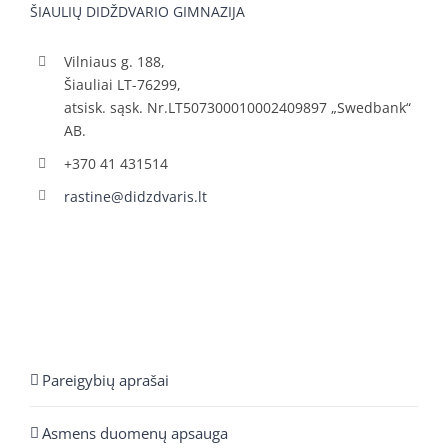
ŠIAULIŲ DIDŽDVARIO GIMNAZIJA
Vilniaus g. 188,
Šiauliai LT-76299,
atsisk. sąsk. Nr.LT507300010002409897 „Swedbank“
AB.
+370 41 431514
rastine@didzdvaris.lt
Pareigybių aprašai
Asmens duomenų apsauga