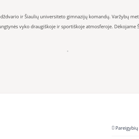
 Didždvario ir Šiaulių universiteto gimnazijų komandų. Varžybų 
ungtynės vyko draugiškoje ir sportiškoje atmosferoje. Dėkojame
Pareigybių