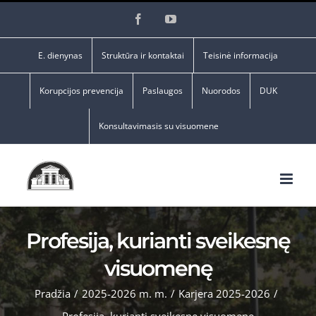
Skip
Facebook
YouTube
to
content
E. dienynas
Struktūra ir kontaktai
Teisinė informacija
Korupcijos prevencija
Paslaugos
Nuorodos
DUK
Konsultavimasis su visuomene
Profesija, kurianti sveikesnę
visuomenę
Pradžia
/
2025-2026 m. m.
/
Karjera 2025-2026
/
Profesija, kurianti sveikesnę visuomenę