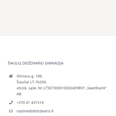
ŠIAULIŲ DIDŽDVARIO GIMNAZIJA
Vilniaus g. 188,
Šiauliai LT-76299,
atsisk. sąsk. Nr.LT507300010002409897 „Swedbank“
AB.
+370 41 431514
rastine@didzdvaris.lt