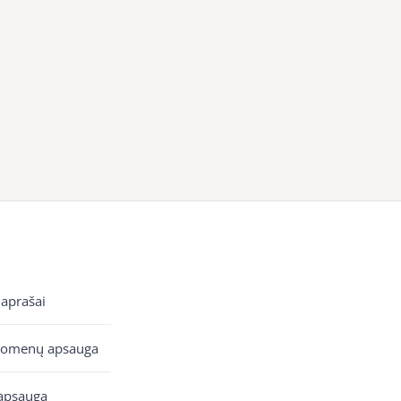
 aprašai
uomenų apsauga
apsauga