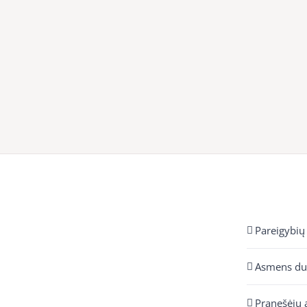
Pareigybių
Asmens d
Pranešėjų 