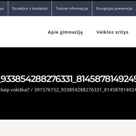
nas
Struktūra ir kontaktai
Teisinė informacija
Korupcijos prevencija
Apie gimnaziją
Veiklos sritys
_933854288276331_81458781492
kaip vokiškai?
/
391576152_933854288276331_81458781492