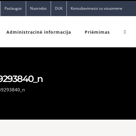
Paslaugos
Nuorodos
DUK
Konsultavimasis su visuomene
Administracinė informacija
Priėmimas
49293840_n
49293840_n