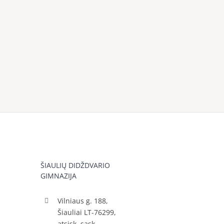
ŠIAULIŲ DIDŽDVARIO
GIMNAZIJA
Vilniaus g. 188,
Šiauliai LT-76299,
atsisk. sąsk.