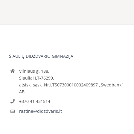
ŠIAULIŲ DIDŽDVARIO GIMNAZIJA
Vilniaus g. 188,
Šiauliai LT-76299,
atsisk. sąsk. Nr.LT507300010002409897 „Swedbank“
AB.
+370 41 431514
rastine@didzdvaris.lt