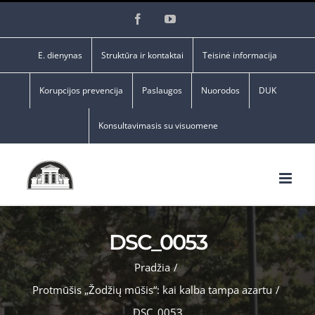
Skip
Facebook
YouTube
to
content
E. dienynas
Struktūra ir kontaktai
Teisinė informacija
Korupcijos prevencija
Paslaugos
Nuorodos
DUK
Konsultavimasis su visuomene
DSC_0053
Pradžia
/
Protmūšis „Žodžių mūšis“: kai kalba tampa azartu
/
DSC_0053