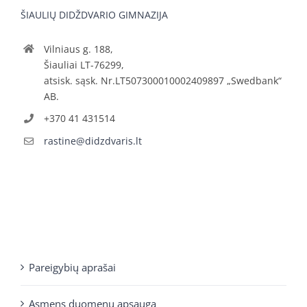
ŠIAULIŲ DIDŽDVARIO GIMNAZIJA
Vilniaus g. 188,
Šiauliai LT-76299,
atsisk. sąsk. Nr.LT507300010002409897 „Swedbank“
AB.
+370 41 431514
rastine@didzdvaris.lt
Pareigybių aprašai
Asmens duomenų apsauga