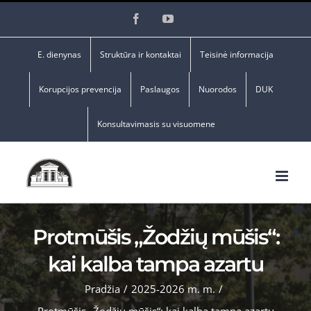
Skip
Facebook
YouTube
to
content
E. dienynas
Struktūra ir kontaktai
Teisinė informacija
Korupcijos prevencija
Paslaugos
Nuorodos
DUK
Konsultavimasis su visuomene
Protmūšis „Žodžių mūšis“:
kai kalba tampa azartu
Pradžia
/
2025-2026 m. m.
/
Protmūšis „Žodžių mūšis“: kai kalba tampa azartu