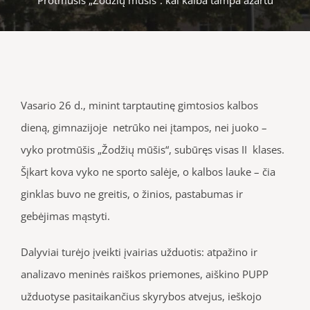
Vasario
26 d., minint tarptautinę g
imtosios kalbos
dieną, gimnazijoje netrūko nei įtampos, nei juoko –
vyko protmūšis „Žodžių mūšis“, subūręs visas II klases.
Šįkart kova vyko ne sporto salėje, o kalbos lauke – čia
ginklas buvo ne greitis, o žinios, pastabumas ir
gebėjimas mąstyti.
Dalyviai turėjo įveikti įvairias užduotis: atpažino ir
analizavo meninės raiškos priemones, aiškino PUPP
užduotyse pasitaikančius skyrybos atvejus, ieškojo