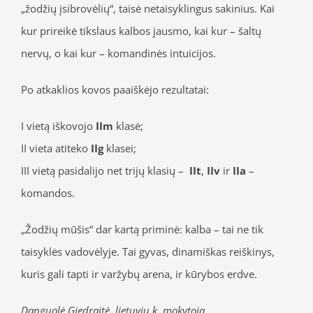
„žodžių įsibrovėlių“, taisė netaisyklingus sakinius. Kai
kur prireikė tikslaus kalbos jausmo, kai kur – šaltų
nervų, o kai kur – komandinės intuicijos.
Po atkaklios kovos paaiškėjo rezultatai:
I vietą iškovojo
IIm
klasė;
II vieta atiteko
IIg
klasei;
III vietą pasidalijo net trijų klasių –
IIt
,
IIv
ir
IIa
–
komandos.
„Žodžių mūšis“ dar kartą priminė: kalba – tai ne tik
taisyklės vadovėlyje. Tai gyvas, dinamiškas reiškinys,
kuris gali tapti ir varžybų arena, ir kūrybos erdve.
Danguolė Giedraitė, lietuvių k. mokytoja