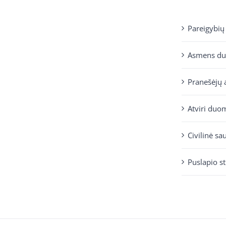
Pareigybių
Asmens d
Pranešėjų 
Atviri duo
Civilinė sa
Puslapio s