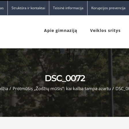
nas
Struktūra ir kontaktai
Teisinė informacija
Korupcijos prevencija
Apie gimnaziją
Veiklos sritys
DSC_0072
džia
/
Protmūšis „Žodžių mūšis“: kai kalba tampa azartu
/
DSC_0