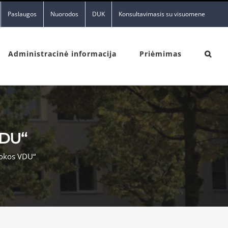
Paslaugos
Nuorodos
DUK
Konsultavimasis su visuomene
Administracinė informacija
Priėmimas
VDU“
okos VDU“