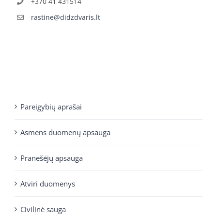
+370 41 431514
rastine@didzdvaris.lt
Pareigybių aprašai
Asmens duomenų apsauga
Pranešėjų apsauga
Atviri duomenys
Civilinė sauga