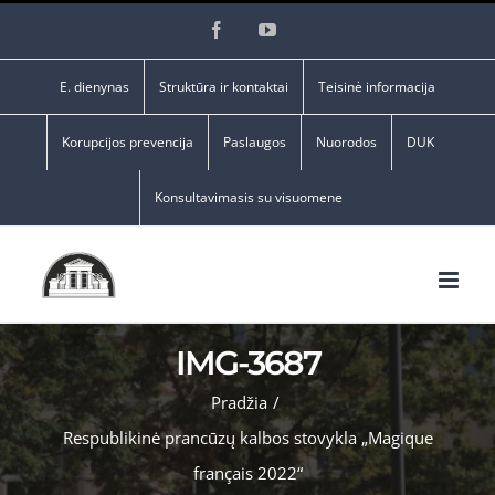
Skip
Facebook
YouTube
to
content
E. dienynas
Struktūra ir kontaktai
Teisinė informacija
Korupcijos prevencija
Paslaugos
Nuorodos
DUK
Konsultavimasis su visuomene
IMG-3687
Pradžia
/
Respublikinė prancūzų kalbos stovykla „Magique
français 2022“