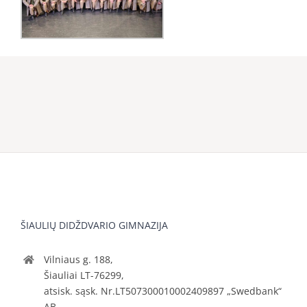
ŠIAULIŲ DIDŽDVARIO GIMNAZIJA
Vilniaus g. 188,
Šiauliai LT-76299,
atsisk. sąsk. Nr.LT507300010002409897 „Swedbank“
AB.