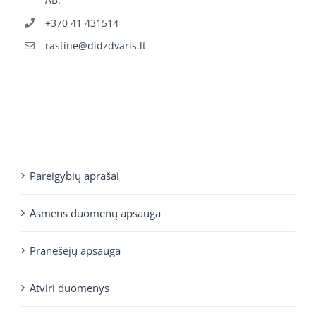
+370 41 431514
rastine@didzdvaris.lt
Pareigybių aprašai
Asmens duomenų apsauga
Pranešėjų apsauga
Atviri duomenys