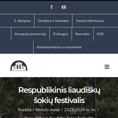
Skip
Facebook
YouTube
to
content
E. dienynas
Struktūra ir kontaktai
Teisinė informacija
Korupcijos prevencija
Paslaugos
Nuorodos
DUK
Konsultavimasis su visuomene
Respublikinis liaudiškų
šokių festivalis
Pradžia
/
Mokslo metai
/
2023-2024 m. m.
/
Respublikinis liaudiškų šokių festivalis