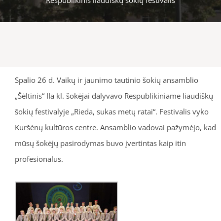
Spalio 26 d. Vaikų ir jaunimo tautinio šokių ansamblio
„Šėltinis“ IIa kl. šokėjai dalyvavo Respublikiniame liaudiškų
šokių festivalyje „Rieda, sukas metų ratai“. Festivalis vyko
Kuršėnų kultūros centre. Ansamblio vadovai pažymėjo, kad
mūsų šokėjų pasirodymas buvo įvertintas kaip itin
profesionalus.