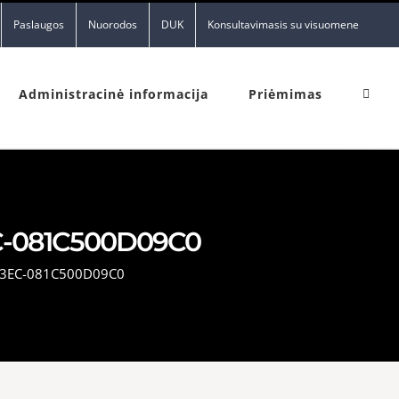
Paslaugos
Nuorodos
DUK
Konsultavimasis su visuomene
Administracinė informacija
Priėmimas
C-081C500D09C0
B3EC-081C500D09C0