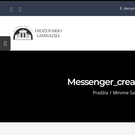
Skip
E. dieny
Facebook
YouTube
to
content
Toggle
Sliding
Bar
Area
Messenger_cre
Pradžia
/
Minime Sa