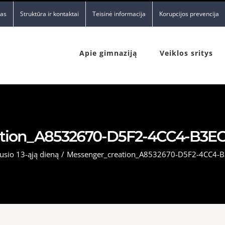
nas
Struktūra ir kontaktai
Teisinė informacija
Korupcijos prevencija
Apie gimnaziją
Veiklos sritys
ation_A8532670-D5F2-4CC4-B3E
usio 13-ąją dieną
/
Messenger_creation_A8532670-D5F2-4CC4-