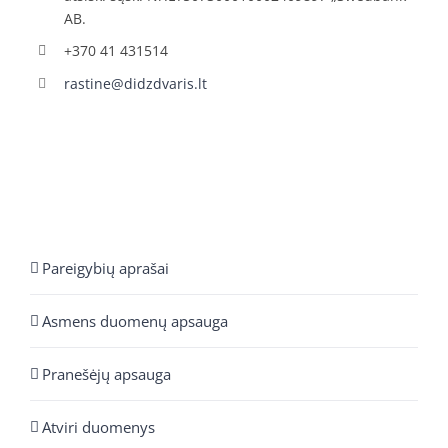
AB.
+370 41 431514
rastine@didzdvaris.lt
Pareigybių aprašai
Asmens duomenų apsauga
Pranešėjų apsauga
Atviri duomenys