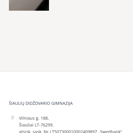
ŠIAULIŲ DIDŽDVARIO GIMNAZIJA
Vilniaus g. 188,
Šiauliai LT-76299,
atsisk. sąsk. Nr.LT507300010002409897 „Swedbank“