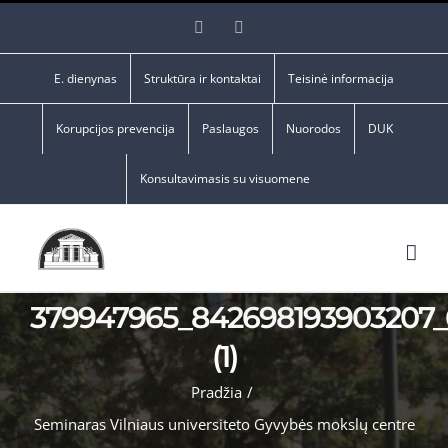
Skip
Facebook
YouTube
to
content
E. dienynas
Struktūra ir kontaktai
Teisinė informacija
Korupcijos prevencija
Paslaugos
Nuorodos
DUK
Konsultavimasis su visuomene
379947965_842698193903207_
(1)
Pradžia
/
Seminaras Vilniaus universiteto Gyvybės mokslų centre