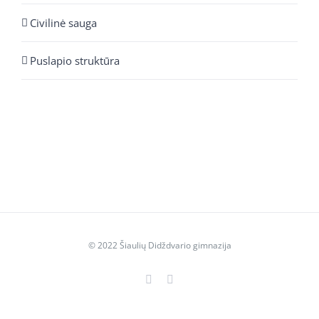
Civilinė sauga
Puslapio struktūra
© 2022 Šiaulių Didždvario gimnazija
Facebook
YouTube