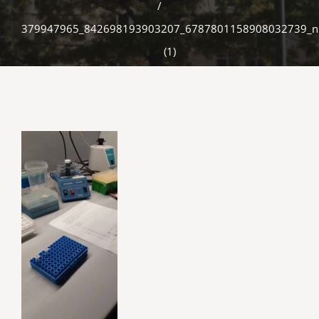
/
379947965_842698193903207_6787801158908032739_n
(1)