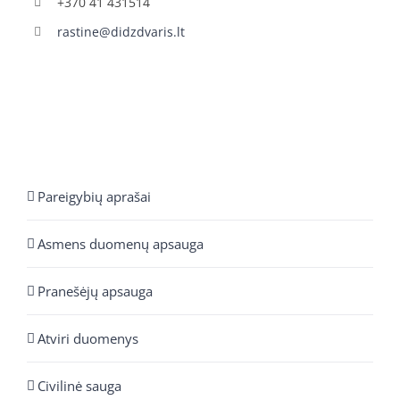
+370 41 431514
rastine@didzdvaris.lt
Pareigybių aprašai
Asmens duomenų apsauga
Pranešėjų apsauga
Atviri duomenys
Civilinė sauga