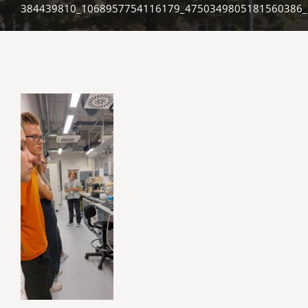
384439810_1068957754116179_4750349805181560386_