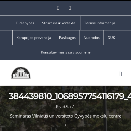
Skip
Facebook
YouTube
to
content
E. dienynas
Struktūra ir kontaktai
Teisinė informacija
Korupcijos prevencija
Paslaugos
Nuorodos
DUK
Konsultavimasis su visuomene
384439810_1068957754116179_
Pradžia
/
Seminaras Vilniaus universiteto Gyvybės mokslų centre
/