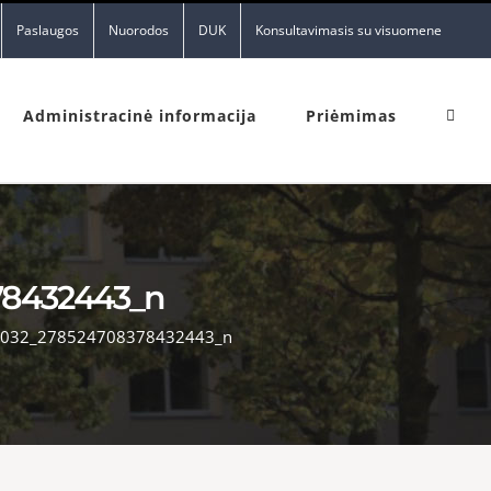
Paslaugos
Nuorodos
DUK
Konsultavimasis su visuomene
Administracinė informacija
Priėmimas
78432443_n
032_278524708378432443_n