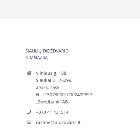
ŠIAULIŲ DIDŽDVARIO
GIMNAZIJA
Vilniaus g. 188,
Šiauliai LT-76299,
atsisk. sąsk.
Nr.LT507300010002409897
„Swedbank“ AB.
+370 41 431514
rastine@didzdvaris.lt