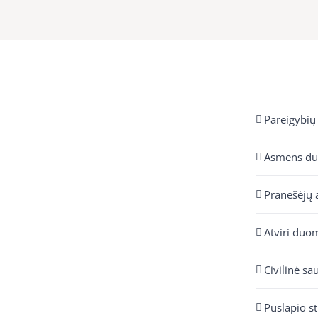
Pareigybių
Asmens d
Pranešėjų 
Atviri duo
Civilinė sa
Puslapio s