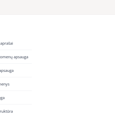
 aprašai
uomenų apsauga
apsauga
menys
uga
truktūra