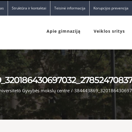
nas
Struktūra ir kontaktai
Teisinė informacija
Korupcijos prevencija
Apie gimnaziją
Veiklos sritys
_320186430697032_2785247083
niversiteto Gyvybės mokslų centre
/
384443869_320186430697