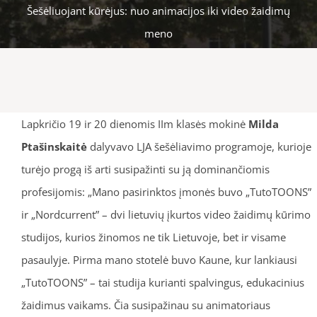
Šešėliuojant kūrėjus: nuo animacijos iki video žaidimų
meno
Lapkričio 19 ir 20 dienomis IIm klasės mokinė
Milda
Ptašinskaitė
dalyvavo LJA šešėliavimo programoje, kurioje
turėjo progą iš arti susipažinti su ją dominančiomis
profesijomis: „Mano pasirinktos įmonės buvo „TutoTOONS”
ir „Nordcurrent” – dvi lietuvių įkurtos video žaidimų kūrimo
studijos, kurios žinomos ne tik Lietuvoje, bet ir visame
pasaulyje. Pirma mano stotelė buvo Kaune, kur lankiausi
„TutoTOONS” – tai studija kurianti spalvingus, edukacinius
žaidimus vaikams. Čia susipažinau su animatoriaus