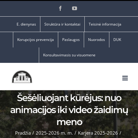
Skip
Facebook
YouTube
to
content
E. dienynas
Struktūra ir kontaktai
Teisinė informacija
Korupcijos prevencija
Paslaugos
Nuorodos
DUK
Konsultavimasis su visuomene
Šešėliuojant kūrėjus: nuo
animacijos iki video žaidimų
meno
Pradžia
/
2025-2026 m. m.
/
Karjera 2025-2026
/