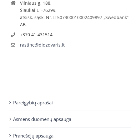
Vilniaus g. 188,
Šiauliai LT-76299,
atsisk. sąsk. Nr.LT507300010002409897 „Swedbank“
AB.
+370 41 431514
rastine@didzdvaris.lt
Pareigybių aprašai
Asmens duomenų apsauga
Pranešėjų apsauga