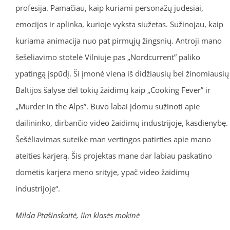
profesija. Pamačiau, kaip kuriami personažų judesiai,
emocijos ir aplinka, kurioje vyksta siužetas. Sužinojau, kaip
kuriama animacija nuo pat pirmųjų žingsnių. Antroji mano
šešėliavimo stotelė Vilniuje pas „Nordcurrent” paliko
ypatingą įspūdį. Ši įmonė viena iš didžiausių bei žinomiausių
Baltijos šalyse dėl tokių žaidimų kaip „Cooking Fever” ir
„Murder in the Alps”. Buvo labai įdomu sužinoti apie
dailininko, dirbančio video žaidimų industrijoje, kasdienybę.
Šešėliavimas suteikė man vertingos patirties apie mano
ateities karjerą. Šis projektas mane dar labiau paskatino
domėtis karjera meno srityje, ypač video žaidimų
industrijoje“.
Milda Ptašinskaitė, IIm klasės mokinė