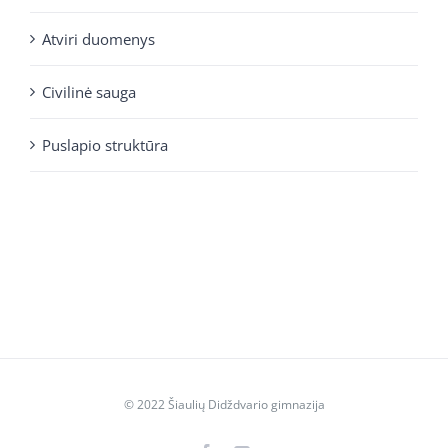
Atviri duomenys
Civilinė sauga
Puslapio struktūra
© 2022 Šiaulių Didždvario gimnazija