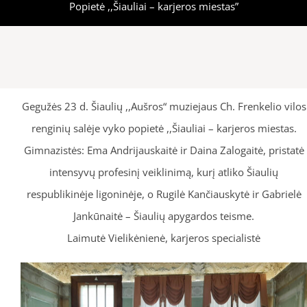
Popietė ,,Šiauliai – karjeros miestas”
Gegužės 23 d. Šiaulių ,,Aušros“ muziejaus Ch. Frenkelio vilos
renginių salėje vyko popietė ,,Šiauliai – karjeros miestas.
Gimnazistės: Ema Andrijauskaitė ir Daina Zalogaitė, pristatė
intensyvų profesinį veiklinimą, kurį atliko Šiaulių
respublikinėje ligoninėje, o Rugilė Kančiauskytė ir Gabrielė
Jankūnaitė – Šiaulių apygardos teisme.
Laimutė Vielikėnienė, karjeros specialistė