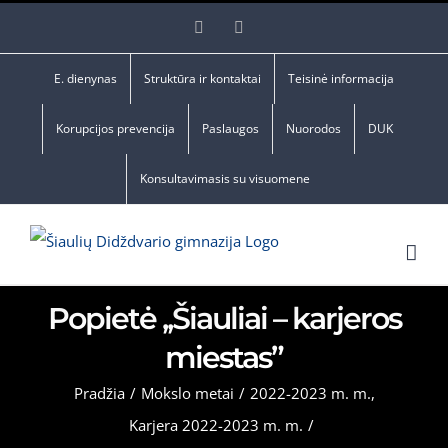
Skip
Facebook
YouTube
to
content
E. dienynas
Struktūra ir kontaktai
Teisinė informacija
Korupcijos prevencija
Paslaugos
Nuorodos
DUK
Konsultavimasis su visuomene
Popietė ,,Šiauliai – karjeros
miestas”
Pradžia
/
Mokslo metai
/
2022-2023 m. m.
,
Karjera 2022-2023 m. m.
/