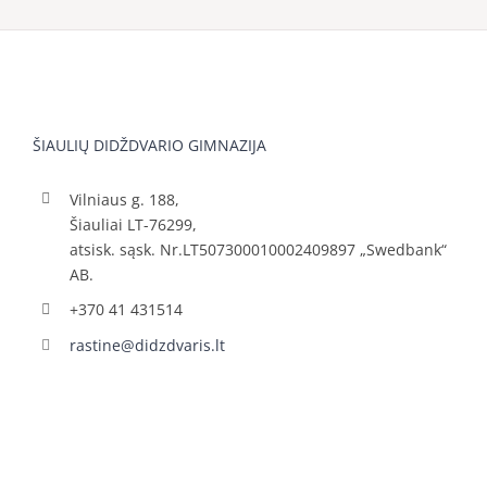
ŠIAULIŲ DIDŽDVARIO GIMNAZIJA
Vilniaus g. 188,
Šiauliai LT-76299,
atsisk. sąsk. Nr.LT507300010002409897 „Swedbank“
AB.
+370 41 431514
rastine@didzdvaris.lt