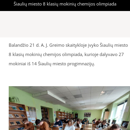
Šiaulių miesto 8 klasių mokinių chemijos olimpiada
Balandžio 21 d. A. J. Greimo skaitykloje įvyko Šiaulių miesto
8 klasių mokinių chemijos olimpiada, kurioje dalyvavo 27
mokiniai iš 14 Šiaulių miesto progimnazijų.