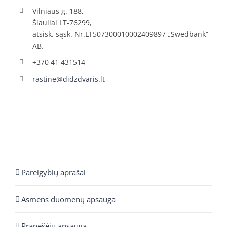
Vilniaus g. 188,
Šiauliai LT-76299,
atsisk. sąsk. Nr.LT507300010002409897 „Swedbank“
AB.
+370 41 431514
rastine@didzdvaris.lt
Pareigybių aprašai
Asmens duomenų apsauga
Pranešėjų apsauga