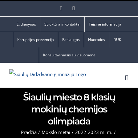
Skip
Facebook
YouTube
to
content
E. dienynas
Struktūra ir kontaktai
Teisinė informacija
Korupcijos prevencija
Paslaugos
Nuorodos
DUK
Konsultavimasis su visuomene
Šiaulių miesto 8 klasių
mokinių chemijos
olimpiada
Pradžia
/
Mokslo metai
/
2022-2023 m. m.
/