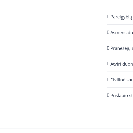
Pareigybių
Asmens d
Pranešėjų 
Atviri duo
Civilinė sa
Puslapio s