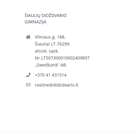
ŠIAULIŲ DIDŽDVARIO
GIMNAZIJA
Vilniaus g. 188,
Šiauliai LT-76299,
atsisk. sąsk.
Nr.LT507300010002409897
„Swedbank“ AB.
+370 41 431514
rastine@didzdvaris.lt