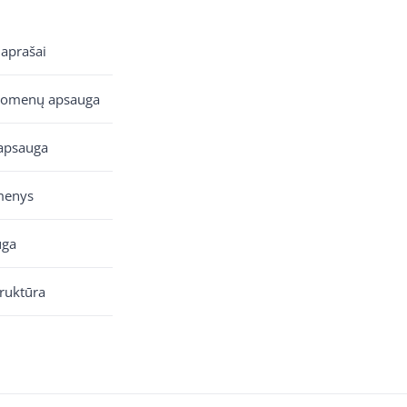
 aprašai
uomenų apsauga
apsauga
menys
uga
truktūra