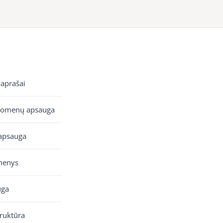
 aprašai
uomenų apsauga
apsauga
menys
uga
truktūra