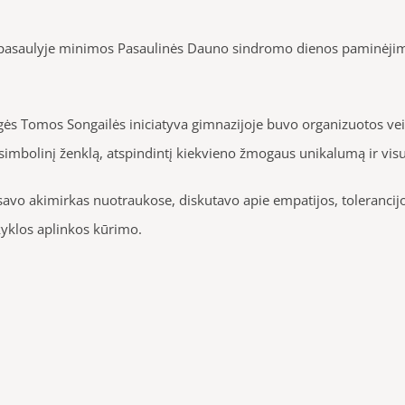
asaulyje minimos Pasaulinės Dauno sindromo dienos paminėjimo. Š
gės Tomos Songailės iniciatyva gimnazijoje buvo organizuotos ve
 simbolinį ženklą, atspindintį kiekvieno žmogaus unikalumą ir vi
avo akimirkas nuotraukose, diskutavo apie empatijos, tolerancijo
yklos aplinkos kūrimo.