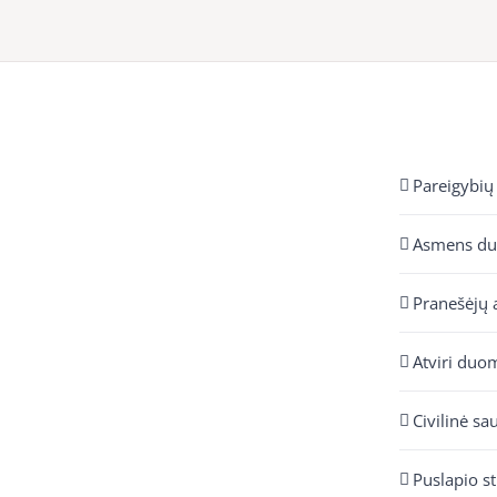
Pareigybių
Asmens d
Pranešėjų 
Atviri duo
Civilinė sa
Puslapio s