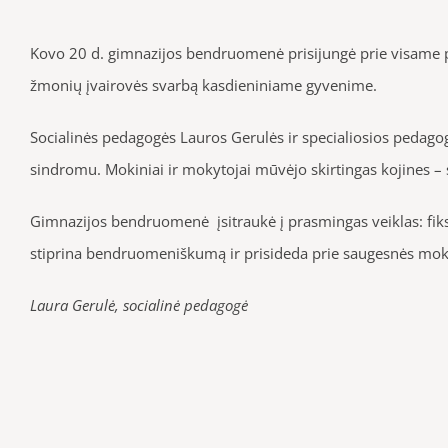
Kovo 20 d. gimnazijos bendruomenė prisijungė prie visame p
žmonių įvairovės svarbą kasdieniniame gyvenime.
Socialinės pedagogės Lauros Gerulės ir specialiosios pedago
sindromu. Mokiniai ir mokytojai mūvėjo skirtingas kojines –
Gimnazijos bendruomenė įsitraukė į prasmingas veiklas: fiks
stiprina bendruomeniškumą ir prisideda prie saugesnės mok
Laura Gerulė, socialinė pedagogė