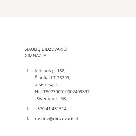
ŠIAULIŲ DIDŽDVARIO
GIMNAZIJA
Vilniaus g. 188,
Šiauliai LT-76299,
atsisk. sąsk.
Nr.LT507300010002409897
„Swedbank“ AB.
+370 41 431514
rastine@didzdvaris.lt