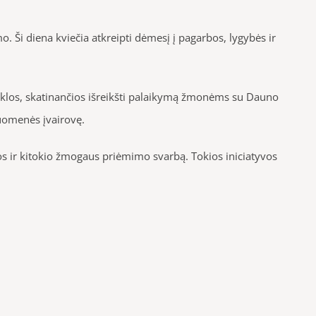
i diena kviečia atkreipti dėmesį į pagarbos, lygybės ir
iklos, skatinančios išreikšti palaikymą žmonėms su Dauno
suomenės įvairovę.
s ir kitokio žmogaus priėmimo svarbą. Tokios iniciatyvos