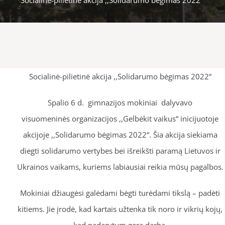
Socialinė-pilietinė akcija ,,Solidarumo bėgimas 2022“
Spalio 6 d. gimnazijos mokiniai dalyvavo
visuomeninės organizacijos ,,Gelbėkit vaikus“ inicijuotoje
akcijoje ,,Solidarumo bėgimas 2022“. Šia akcija siekiama
diegti solidarumo vertybes bei išreikšti paramą Lietuvos ir
Ukrainos vaikams, kuriems labiausiai reikia mūsų pagalbos.
Mokiniai džiaugėsi galėdami bėgti turėdami tikslą – padėti
kitiems. Jie įrodė, kad kartais užtenka tik noro ir vikrių kojų,
kad padarytum gerą darbą.