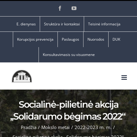
Skip
Facebook
YouTube
to
content
E. dienynas
Struktūra ir kontaktai
Teisinė informacija
Korupcijos prevencija
Paslaugos
Nuorodos
DUK
Konsultavimasis su visuomene
Socialinė-pilietinė akcija
,,Solidarumo bėgimas 2022“
Pradžia
/
Mokslo metai
/
2022-2023 m. m.
/
Socialinė-pilietinė akcija ,,Solidarumo bėgimas 2022“