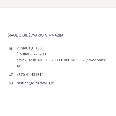
ŠIAULIŲ DIDŽDVARIO GIMNAZIJA
Vilniaus g. 188,
Šiauliai LT-76299,
atsisk. sąsk. Nr.LT507300010002409897 „Swedbank“
AB.
+370 41 431514
rastine@didzdvaris.lt