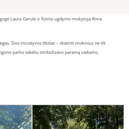
agogė Laura Gerulė ir fizinio ugdymo mokytoja Rima
gas. Šios iniciatyvos tikslas – skatinti mokinius ne tik
 žingsnis parko takeliu simbolizavo paramą vaikams,