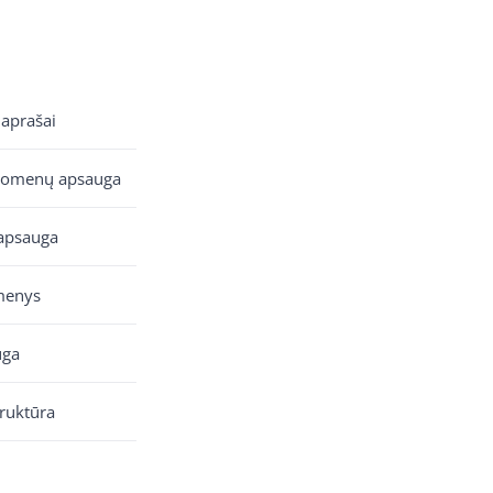
 aprašai
uomenų apsauga
apsauga
menys
uga
truktūra