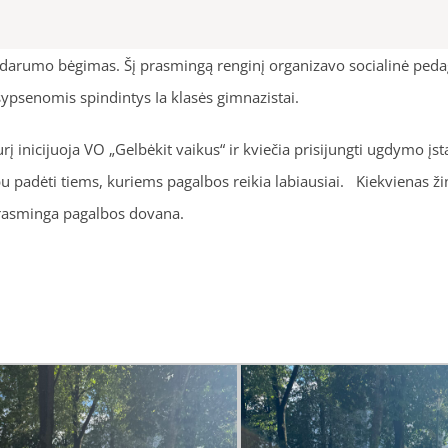
idarumo bėgimas. Šį prasmingą renginį organizavo socialinė ped
šypsenomis spindintys Ia klasės gimnazistai.
 inicijuoja VO „Gelbėkit vaikus“ ir kviečia prisijungti ugdymo įstai
varbu padėti tiems, kuriems pagalbos reikia labiausiai. Kiekvienas
prasminga pagalbos dovana.