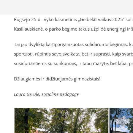
Rugsėjo 25 d. vyko kasmetinis „Gelbėkit vaikus 2025“ sol
Kasiliauskienė, o parko bėgimo takus užpildė energingi ir 
Tai jau dvyliktą kartą organizuotas solidarumo bėgimas, kurį
sportuoti, rūpintis savo sveikata, bet ir suprasti, kaip s
susiduriantiems su sunkumais, ir tapo mažyte, bet labai 
Džiaugiamės ir didžiuojamės gimnazistais!
Laura Gerulė, socialinė pedagogė