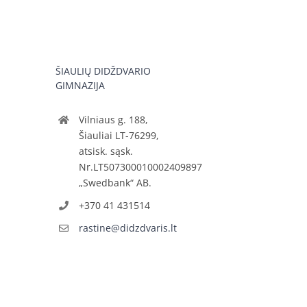
ŠIAULIŲ DIDŽDVARIO
GIMNAZIJA
Vilniaus g. 188,
Šiauliai LT-76299,
atsisk. sąsk.
Nr.LT507300010002409897
„Swedbank“ AB.
+370 41 431514
rastine@didzdvaris.lt