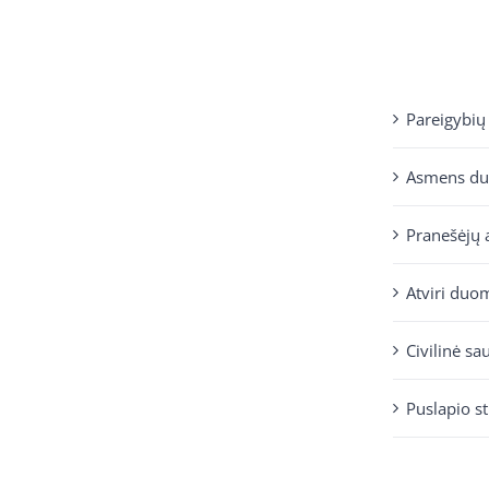
Pareigybių
Asmens d
Pranešėjų 
Atviri duo
Civilinė sa
Puslapio s