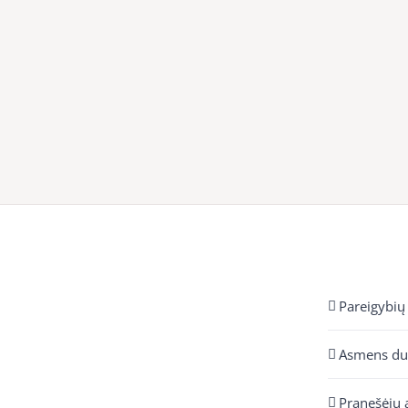
Pareigybių
Asmens d
Pranešėjų 