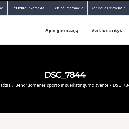
nas
Struktūra ir kontaktai
Teisinė informacija
Korupcijos prevencija
Apie gimnaziją
Veiklos sritys
DSC_7844
radžia
/
Bendruomenės sporto ir sveikatingumo šventė
/
DSC_78