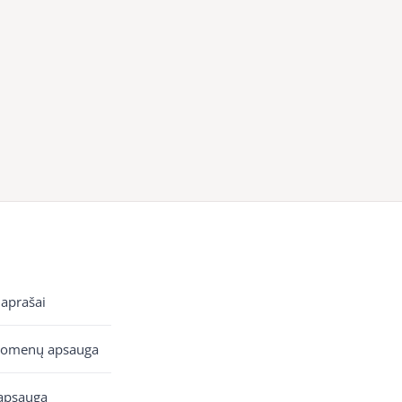
 aprašai
uomenų apsauga
apsauga