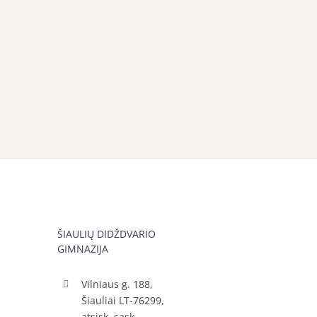
ŠIAULIŲ DIDŽDVARIO
GIMNAZIJA
Vilniaus g. 188,
Šiauliai LT-76299,
atsisk. sąsk.