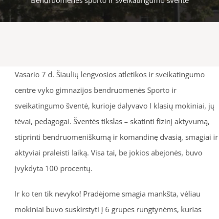
Vasario 7 d. Šiaulių lengvosios atletikos ir sveikatingumo
centre vyko gimnazijos bendruomenės Sporto ir
sveikatingumo šventė, kurioje dalyvavo I klasių mokiniai, jų
tėvai, pedagogai. Šventės tikslas – skatinti fizinį aktyvumą,
stiprinti bendruomeniškumą ir komandinę dvasią, smagiai ir
aktyviai praleisti laiką. Visa tai, be jokios abejonės, buvo
įvykdyta 100 procentų.
Ir ko ten tik nevyko! Pradėjome smagia mankšta, vėliau
mokiniai buvo suskirstyti į 6 grupes rungtynėms, kurias