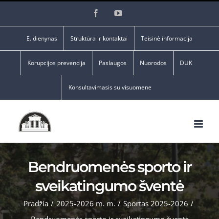
Skip
Facebook
YouTube
to
content
E. dienynas
Struktūra ir kontaktai
Teisinė informacija
Korupcijos prevencija
Paslaugos
Nuorodos
DUK
Konsultavimasis su visuomene
Bendruomenės sporto ir
sveikatingumo šventė
Pradžia
/
2025-2026 m. m.
/
Sportas 2025-2026
/
Bendruomenės sporto ir sveikatingumo šventė