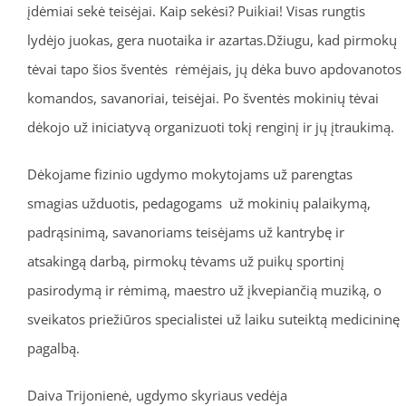
įdėmiai sekė teisėjai. Kaip sekėsi? Puikiai! Visas rungtis
lydėjo juokas, gera nuotaika ir azartas.Džiugu, kad pirmokų
tėvai tapo šios šventės rėmėjais, jų dėka buvo apdovanotos
komandos, savanoriai, teisėjai. Po šventės mokinių tėvai
dėkojo už iniciatyvą organizuoti tokį renginį ir jų įtraukimą.
Dėkojame fizinio ugdymo mokytojams už parengtas
smagias užduotis, pedagogams už mokinių palaikymą,
padrąsinimą, savanoriams teisėjams už kantrybę ir
atsakingą darbą, pirmokų tėvams už puikų sportinį
pasirodymą ir rėmimą, maestro už įkvepiančią muziką, o
sveikatos priežiūros specialistei už laiku suteiktą medicininę
pagalbą.
Daiva Trijonienė, ugdymo skyriaus vedėja