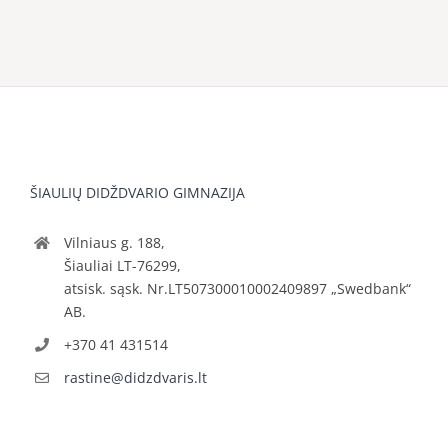
ŠIAULIŲ DIDŽDVARIO GIMNAZIJA
Vilniaus g. 188,
Šiauliai LT-76299,
atsisk. sąsk. Nr.LT507300010002409897 „Swedbank“
AB.
+370 41 431514
rastine@didzdvaris.lt