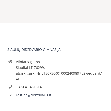
ŠIAULIŲ DIDŽDVARIO GIMNAZIJA
Vilniaus g. 188,
Šiauliai LT-76299,
atsisk. sąsk. Nr.LT507300010002409897 „Swedbank“
AB.
+370 41 431514
rastine@didzdvaris.lt