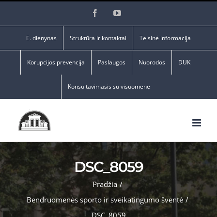
Skip
Facebook
YouTube
to
content
E. dienynas
Struktūra ir kontaktai
Teisinė informacija
Korupcijos prevencija
Paslaugos
Nuorodos
DUK
Konsultavimasis su visuomene
DSC_8059
Pradžia
/
Bendruomenės sporto ir sveikatingumo šventė
/
DSC_8059