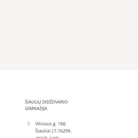
ŠIAULIŲ DIDŽDVARIO
GIMNAZIJA
Vilniaus g. 188,
Šiauliai LT-76299,
atsisk. sąsk.