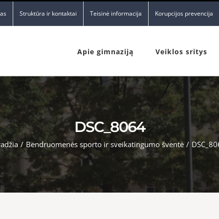
nas
Struktūra ir kontaktai
Teisinė informacija
Korupcijos prevencija
Apie gimnaziją
Veiklos sritys
DSC_8064
radžia
/
Bendruomenės sporto ir sveikatingumo šventė
/
DSC_80