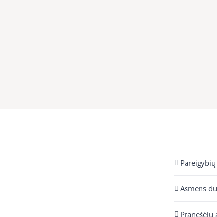
Pareigybių
Asmens d
Pranešėjų 