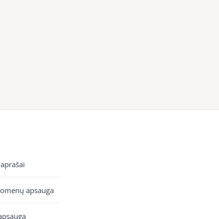
 aprašai
uomenų apsauga
apsauga