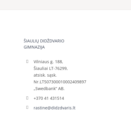
ŠIAULIŲ DIDŽDVARIO
GIMNAZIJA
Vilniaus g. 188,
Šiauliai LT-76299,
atsisk. sąsk.
Nr.LT507300010002409897
„Swedbank“ AB.
+370 41 431514
rastine@didzdvaris.lt