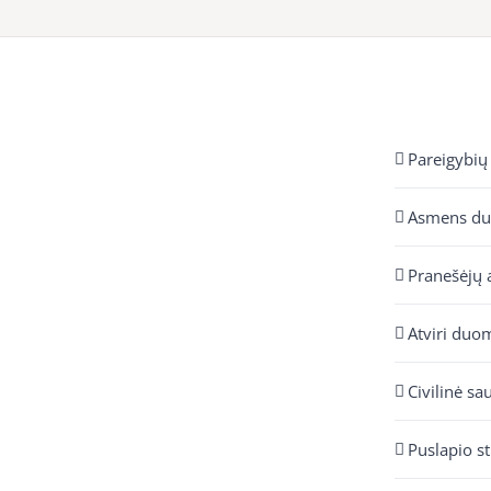
Pareigybių
Asmens d
Pranešėjų 
Atviri duo
Civilinė sa
Puslapio s