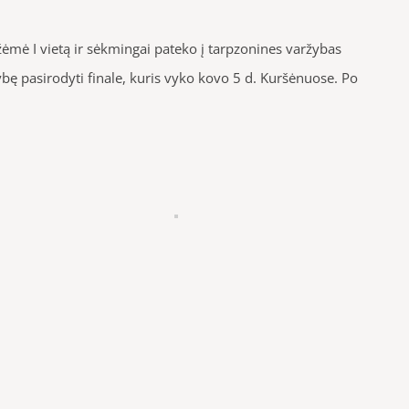
mė I vietą ir sėkmingai pateko į tarpzonines varžybas
mybę pasirodyti finale, kuris vyko kovo 5 d. Kuršėnuose. Po