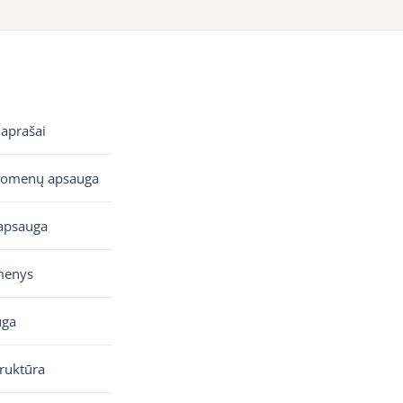
 aprašai
uomenų apsauga
apsauga
menys
uga
truktūra