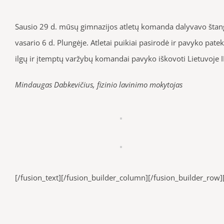
Sausio 29 d. mūsų gimnazijos atletų komanda dalyvavo štang
vasario 6 d. Plungėje. Atletai puikiai pasirodė ir pavyko pate
ilgų ir įtemptų varžybų komandai pavyko iškovoti Lietuvoje II
Mindaugas Dabkevičius, fizinio lavinimo mokytojas
[/fusion_text][/fusion_builder_column][/fusion_builder_row]