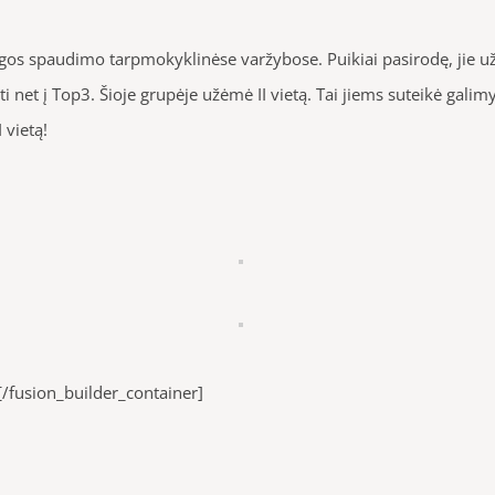
os spaudimo tarpmokyklinėse varžybose. Puikiai pasirodę, jie užė
kti net į Top3. Šioje grupėje užėmė II vietą. Tai jiems suteikė gali
 vietą!
[/fusion_builder_container]