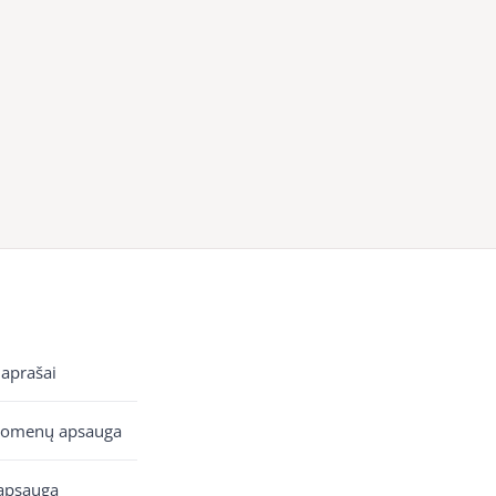
 aprašai
uomenų apsauga
apsauga