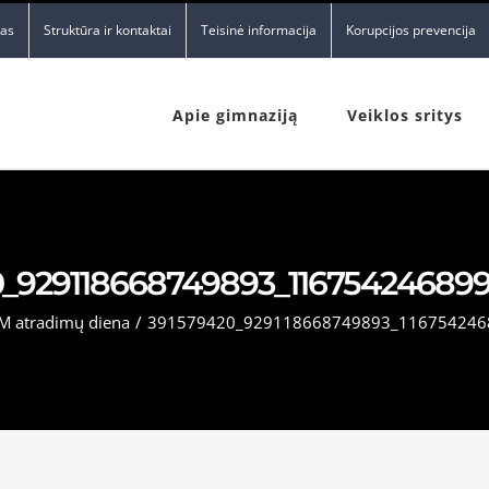
nas
Struktūra ir kontaktai
Teisinė informacija
Korupcijos prevencija
Apie gimnaziją
Veiklos sritys
0_929118668749893_116754246899
M atradimų diena
/
391579420_929118668749893_116754246