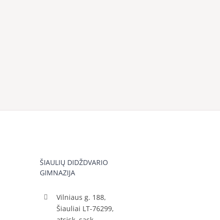
ŠIAULIŲ DIDŽDVARIO
GIMNAZIJA
Vilniaus g. 188,
Šiauliai LT-76299,
atsisk. sąsk.