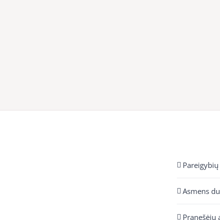
Pareigybių
Asmens d
Pranešėjų 