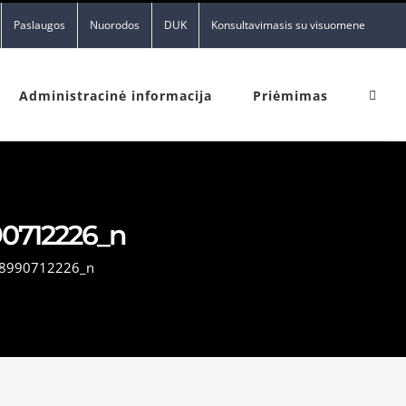
Paslaugos
Nuorodos
DUK
Konsultavimasis su visuomene
Administracinė informacija
Priėmimas
0712226_n
8990712226_n