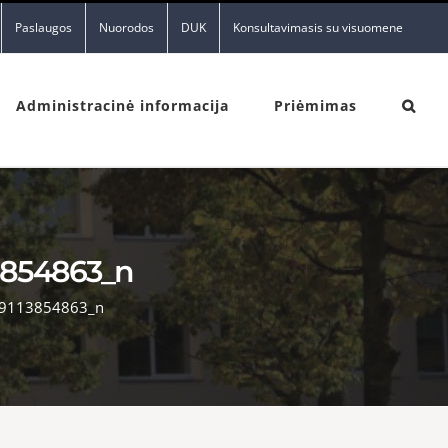
Paslaugos
Nuorodos
DUK
Konsultavimasis su visuomene
Administracinė informacija
Priėmimas
3854863_n
9113854863_n