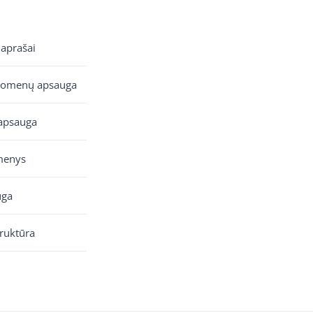
 aprašai
uomenų apsauga
apsauga
menys
uga
truktūra