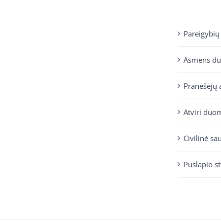
Pareigybių
Asmens d
Pranešėjų 
Atviri duo
Civilinė sa
Puslapio s