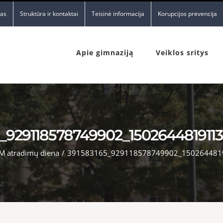
nas
Struktūra ir kontaktai
Teisinė informacija
Korupcijos prevencija
Apie gimnaziją
Veiklos sritys
5_929118578749902_150264481911
M atradimų diena
/
391583165_929118578749902_150264481