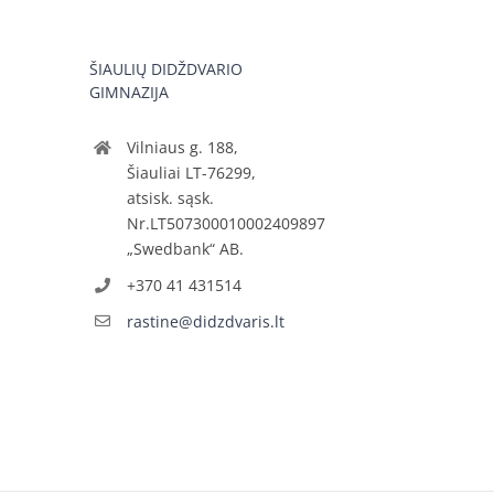
ŠIAULIŲ DIDŽDVARIO
GIMNAZIJA
Vilniaus g. 188,
Šiauliai LT-76299,
atsisk. sąsk.
Nr.LT507300010002409897
„Swedbank“ AB.
+370 41 431514
rastine@didzdvaris.lt