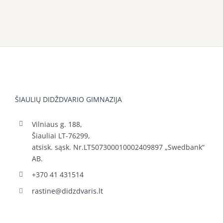
ŠIAULIŲ DIDŽDVARIO GIMNAZIJA
Vilniaus g. 188,
Šiauliai LT-76299,
atsisk. sąsk. Nr.LT507300010002409897 „Swedbank“
AB.
+370 41 431514
rastine@didzdvaris.lt