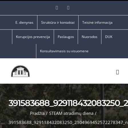
Skip
Facebook
YouTube
to
content
E. dienynas
Struktūra ir kontaktai
Teisinė informacija
Korupcijos prevencija
Paslaugos
Nuorodos
DUK
Konsultavimasis su visuomene
391583688_929118432083250_
Pradžia
/
STEAM atradimų diena
/
391583688_929118432083250_2104969452572278347_n