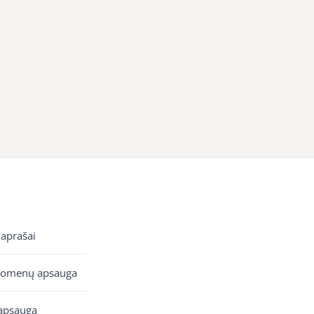
 aprašai
uomenų apsauga
apsauga