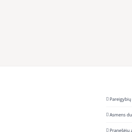
Pareigybių
Asmens d
Pranešėjų 