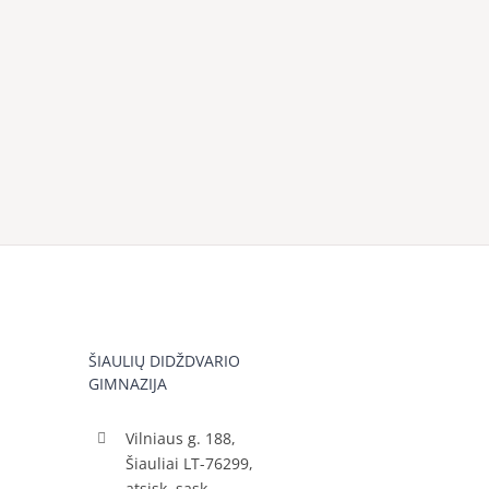
ŠIAULIŲ DIDŽDVARIO
GIMNAZIJA
Vilniaus g. 188,
Šiauliai LT-76299,
atsisk. sąsk.