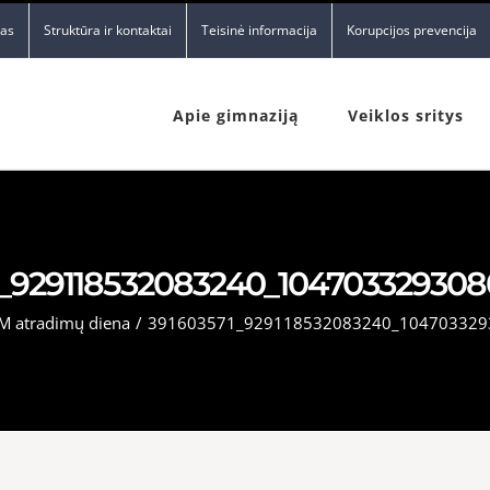
nas
Struktūra ir kontaktai
Teisinė informacija
Korupcijos prevencija
Apie gimnaziją
Veiklos sritys
1_929118532083240_104703329308
M atradimų diena
/
391603571_929118532083240_104703329