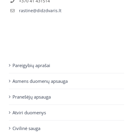
+370 41 431514
rastine@didzdvaris.lt
Pareigybių aprašai
Asmens duomenų apsauga
Pranešėjų apsauga
Atviri duomenys
Civilinė sauga