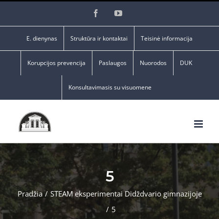
Skip
Facebook
YouTube
to
content
E. dienynas
Struktūra ir kontaktai
Teisinė informacija
Korupcijos prevencija
Paslaugos
Nuorodos
DUK
Konsultavimasis su visuomene
5
Pradžia
/
STEAM eksperimentai Didždvario gimnazijoje
/
5