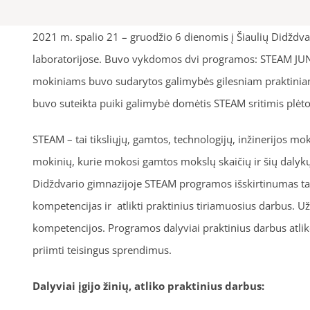
2021 m. spalio 21 – gruodžio 6 dienomis į Šiaulių Didždva
laboratorijose. Buvo vykdomos dvi programos: STEAM JUNI
mokiniams buvo sudarytos galimybės gilesniam praktinia
buvo suteikta puiki galimybė domėtis STEAM sritimis plėto
STEAM – tai tiksliųjų, gamtos, technologijų, inžinerijos m
mokinių, kurie mokosi gamtos mokslų skaičių ir šių daly
Didždvario gimnazijoje STEAM programos išskirtinumas tas,
kompetencijas ir atlikti praktinius tiriamuosius darbus
kompetencijos. Programos dalyviai praktinius darbus atliko
priimti teisingus sprendimus.
Dalyviai įgijo žinių, atliko praktinius darbus: