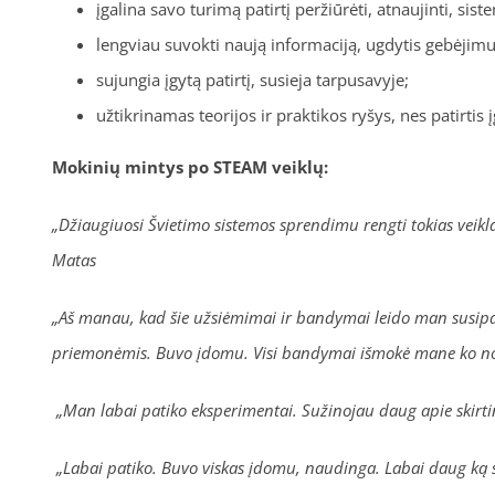
įgalina savo turimą patirtį peržiūrėti, atnaujinti, siste
lengviau suvokti naują informaciją, ugdytis gebėjimu
sujungia įgytą patirtį, susieja tarpusavyje;
užtikrinamas teorijos ir praktikos ryšys, nes patirtis
Mokinių mintys po STEAM veiklų:
„Džiaugiuosi Švietimo sistemos sprendimu rengti tokias veiklas
Matas
„Aš manau, kad šie užsiėmimai ir bandymai leido man susipažin
priemonėmis. Buvo įdomu. Visi bandymai išmokė mane ko nor
„Man labai patiko eksperimentai. Sužinojau daug apie skirti
„Labai patiko. Buvo viskas įdomu, naudinga. Labai daug ką su