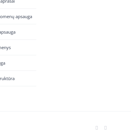
 aprašai
uomenų apsauga
apsauga
menys
uga
truktūra
Facebook
YouTube