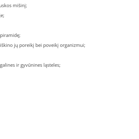
uskos mišinį;
je;
 piramidę;
iškino jų poreikį bei poveikį organizmui;
alines ir gyvūnines ląsteles;