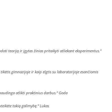
ti teoriją ir įgytas žinias pritaikyti atliekant eksperimentus.“
kėtis gimnazijoje ir kaip elgtis su laboratorijoje esančiomis
naudinga atlikti praktinius darbus.“ Goda
teikėte tokią galimybę.“ Lukas