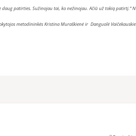
daug patirties. Sužinojau tai, ko nežinojau. Ačiū už tokią patirtį.“ 
mokytojos metodininkės Kristina Muraškienė ir Danguolė Vaičekauskien