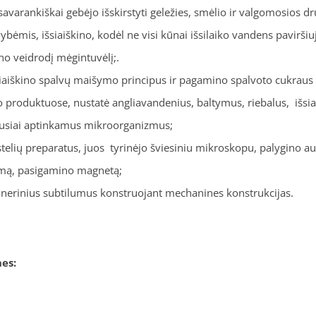
savarankiškai gebėjo išskirstyti geležies, smėlio ir valgomosios dr
ėmis, išsiaiškino, kodėl ne visi kūnai išsilaiko vandens paviršiu
no veidrodį mėgintuvėlį;.
siaiškino spalvų maišymo principus ir pagamino spalvoto cukraus
o produktuose, nustatė angliavandenius, baltymus, riebalus, išsia
ausiai aptinkamus mikroorganizmus;
elių preparatus, juos tyrinėjo šviesiniu mikroskopu, palygino aug
rumą, pasigamino magnetą;
žinerinius subtilumus konstruojant mechanines konstrukcijas.
es: