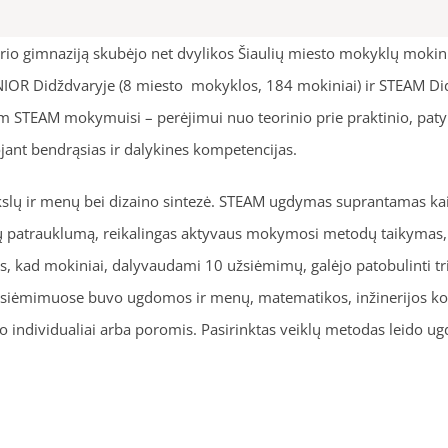
rio gimnaziją skubėjo net dvylikos Šiaulių miesto mokyklų mokinia
OR Didždvaryje (8 miesto mokyklos, 184 mokiniai) ir STEAM Did
m STEAM mokymuisi – perėjimui nuo teorinio prie praktinio, pa
jant bendrąsias ir dalykines kompetencijas.
okslų ir menų bei dizaino sintezė. STEAM ugdymas suprantamas kaip
kų patrauklumą, reikalingas aktyvaus mokymosi metodų taikymas,
 kad mokiniai, dalyvaudami 10 užsiėmimų, galėjo patobulinti trijų
. Užsiėmimuose buvo ugdomos ir menų, matematikos, inžinerijos 
 individualiai arba poromis. Pasirinktas veiklų metodas leido ugd