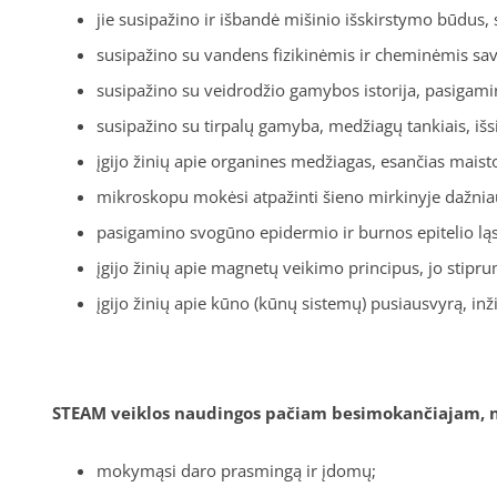
jie susipažino ir išbandė mišinio išskirstymo būdus, 
susipažino su vandens fizikinėmis ir cheminėmis savyb
susipažino su veidrodžio gamybos istorija, pasigami
susipažino su tirpalų gamyba, medžiagų tankiais, iš
įgijo žinių apie organines medžiagas, esančias maist
mikroskopu mokėsi atpažinti šieno mirkinyje dažni
pasigamino svogūno epidermio ir burnos epitelio ląst
įgijo žinių apie magnetų veikimo principus, jo stip
įgijo žinių apie kūno (kūnų sistemų) pusiausvyrą, in
STEAM veiklos naudingos pačiam besimokančiajam, n
mokymąsi daro prasmingą ir įdomų;