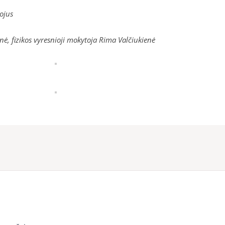
Nojus
ė, fizikos vyresnioji mokytoja Rima Valčiukienė