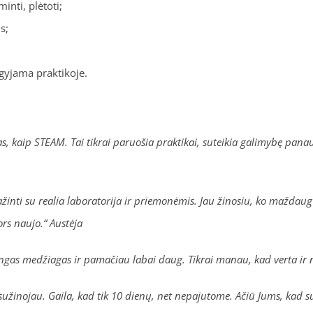
minti, plėtoti;
s;
 įgyjama praktikoje.
, kaip STEAM. Tai tikrai paruošia praktikai, suteikia galimybę panaudo
ti su realia laboratorija ir priemonėmis. Jau žinosiu, ko maždaug ti
s naujo.“ Austėja
ngas medžiagas ir pamačiau labai daug. Tikrai manau, kad verta ir 
žinojau. Gaila, kad tik 10 dienų, net nepajutome. Ačiū Jums, kad su