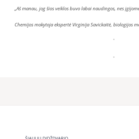
„Aš manau, jog šios veiklos buvo labai naudingos, nes įgijome 
Chemijos mokytoja ekspertė Virginija Savickaitė, biologijos 
ŠIAULIŲ DIDŽDVARIO