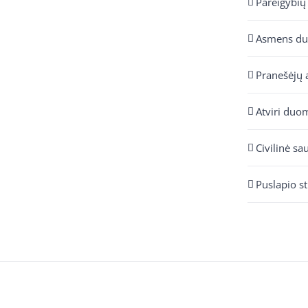
Pareigybių
Asmens d
Pranešėjų 
Atviri duo
Civilinė sa
Puslapio s