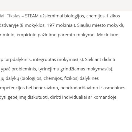
i. Tikslas – STEAM užsiėmimai biologijos, chemijos, fizikos
ždvaryje (8 mokyklos, 197 mokiniai). Šiaulių miesto mokyklų
tyriminio, empirinio pažinimo paremto mokymo. Mokiniams
 tarpdalykinis, integruotas mokymas(is). Siekiant didinti
 ypač probleminis, tyrinėjimu grindžiamas mokymas(is).
 dalykų (biologijos, chemijos, fizikos) dalykines
kompetencijos bei bendravimo, bendradarbiavimo ir asmeninės
yti gebėjimą diskutuoti, dirbti individualiai ar komandoje,