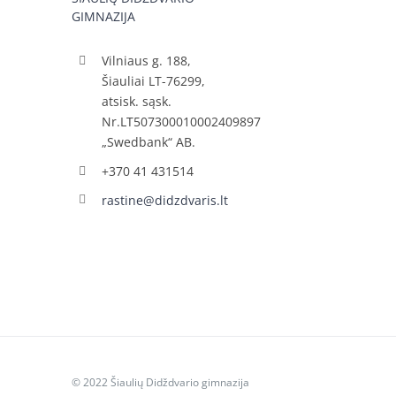
GIMNAZIJA
Vilniaus g. 188,
Šiauliai LT-76299,
atsisk. sąsk.
Nr.LT507300010002409897
„Swedbank“ AB.
+370 41 431514
rastine@didzdvaris.lt
© 2022 Šiaulių Didždvario gimnazija