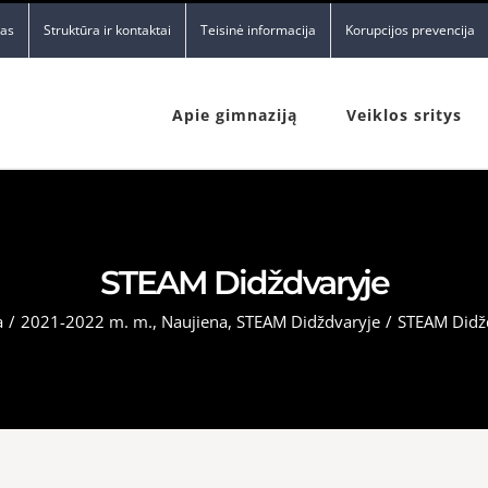
nas
Struktūra ir kontaktai
Teisinė informacija
Korupcijos prevencija
Apie gimnaziją
Veiklos sritys
STEAM Didždvaryje
a
/
2021-2022 m. m.
,
Naujiena
,
STEAM Didždvaryje
/
STEAM Didž