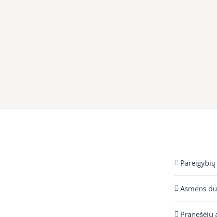
Pareigybių
Asmens d
Pranešėjų 