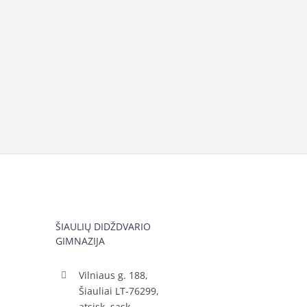
ŠIAULIŲ DIDŽDVARIO
GIMNAZIJA
Vilniaus g. 188,
Šiauliai LT-76299,
atsisk. sąsk.