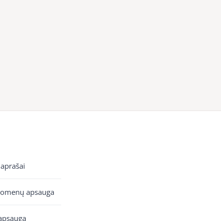
 aprašai
uomenų apsauga
apsauga