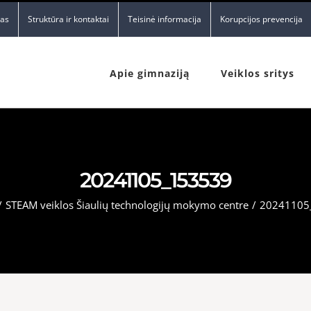
nas
Struktūra ir kontaktai
Teisinė informacija
Korupcijos prevencija
Apie gimnaziją
Veiklos sritys
20241105_153539
/
STEAM veiklos Šiaulių technologijų mokymo centre
/
20241105