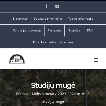
Skip
Facebook
YouTube
to
content
E. dienynas
Struktūra ir kontaktai
Teisinė informacija
Korupcijos prevencija
Paslaugos
Nuorodos
DUK
Konsultavimasis su visuomene
Studijų mugė
Pradžia
/
Mokslo metai
/
2023-2024 m. m.
/
Studijų mugė