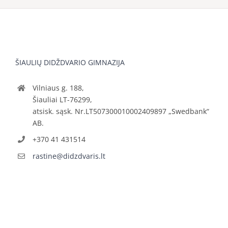
ŠIAULIŲ DIDŽDVARIO GIMNAZIJA
Vilniaus g. 188,
Šiauliai LT-76299,
atsisk. sąsk. Nr.LT507300010002409897 „Swedbank“
AB.
+370 41 431514
rastine@didzdvaris.lt