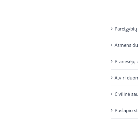
Pareigybių
Asmens d
Pranešėjų 
Atviri duo
Civilinė sa
Puslapio s