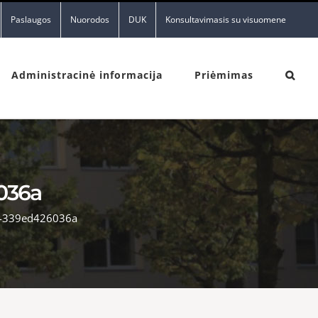
Paslaugos
Nuorodos
DUK
Konsultavimasis su visuomene
Administracinė informacija
Priėmimas
036a
7-339ed426036a