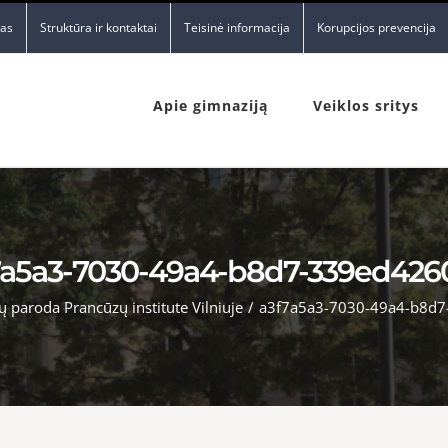
nas
Struktūra ir kontaktai
Teisinė informacija
Korupcijos prevencija
Apie gimnaziją
Veiklos sritys
7a5a3-7030-49a4-b8d7-339ed426
ų paroda Prancūzų institute Vilniuje
/
a3f7a5a3-7030-49a4-b8d