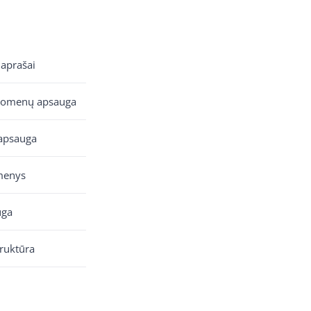
 aprašai
uomenų apsauga
apsauga
menys
uga
truktūra