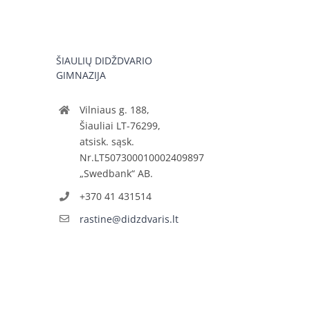
ŠIAULIŲ DIDŽDVARIO
GIMNAZIJA
Vilniaus g. 188,
Šiauliai LT-76299,
atsisk. sąsk.
Nr.LT507300010002409897
„Swedbank“ AB.
+370 41 431514
rastine@didzdvaris.lt