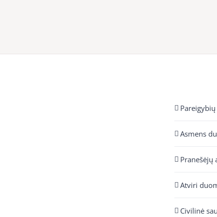
Pareigybių
Asmens d
Pranešėjų 
Atviri duo
Civilinė sa