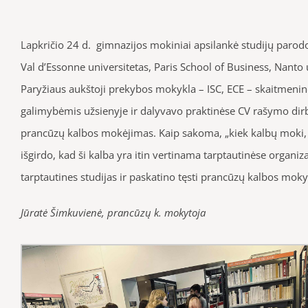
Lapkričio 24 d
. gimnazijos mokiniai apsilankė studijų parodo
Val d’Essonne universitetas, Paris School of Business, Nanto 
Paryžiaus aukštoji prekybos mokykla – ISC, ECE – skaitmeninė
galimybėmis užsienyje ir dalyvavo praktinėse CV rašymo dirbtu
prancūzų kalbos mokėjimas. Kaip sakoma, „kiek kalbų moki, tie
išgirdo, kad ši kalba yra itin vertinama tarptautinėse organiz
tarptautines studijas ir paskatino tęsti prancūzų kalbos mok
Jūratė Šimkuvienė, prancūzų k. mokytoja