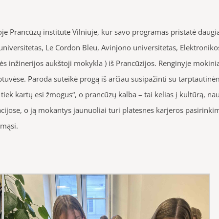
je Prancūzų institute Vilniuje, kur savo programas pristatė daugi
universitetas, Le Cordon Bleu, Avinjono universitetas, Elektroniko
s inžinerijos aukštoji mokykla ) iš Prancūzijos. Renginyje mokinia
vėse. Paroda suteikė progą iš arčiau susipažinti su tarptautinėmis
k kartų esi žmogus“, o prancūzų kalba – tai kelias į kultūrą, nauj
acijose, o ją mokantys jaunuoliai turi platesnes karjeros pasirinki
ymąsi.