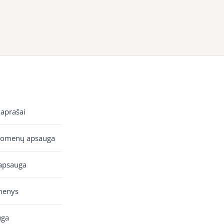
 aprašai
uomenų apsauga
apsauga
menys
uga