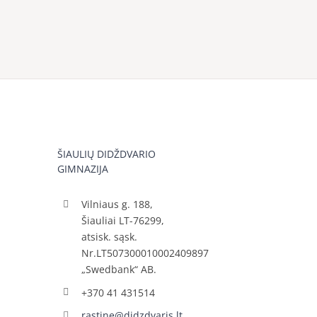
ŠIAULIŲ DIDŽDVARIO
GIMNAZIJA
Vilniaus g. 188,
Šiauliai LT-76299,
atsisk. sąsk.
Nr.LT507300010002409897
„Swedbank“ AB.
+370 41 431514
rastine@didzdvaris.lt