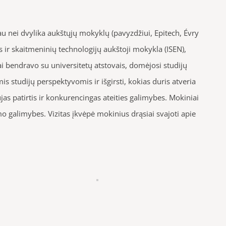
au nei dvylika aukštųjų mokyklų (pavyzdžiui, Epitech, Évry
s ir skaitmeninių technologijų aukštoji mokykla (ISEN),
i bendravo su universitetų atstovais, domėjosi studijų
 studijų perspektyvomis ir išgirsti, kokias duris atveria
as patirtis ir konkurencingas ateities galimybes. Mokiniai
mo galimybes. Vizitas įkvėpė mokinius drąsiai svajoti apie