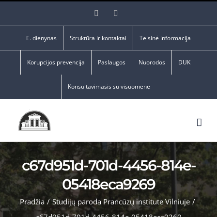
Skip
Facebook
YouTube
to
content
E. dienynas
Struktūra ir kontaktai
Teisinė informacija
Korupcijos prevencija
Paslaugos
Nuorodos
DUK
Konsultavimasis su visuomene
c67d951d-701d-4456-814e-
05418eca9269
Pradžia
/
Studijų paroda Prancūzų institute Vilniuje
/
c67d951d-701d-4456-814e-05418eca9269