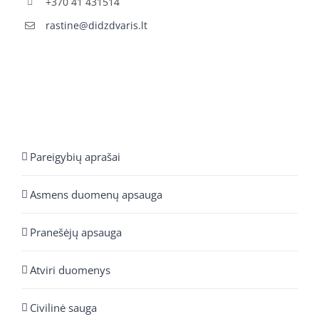
+370 41 431514
rastine@didzdvaris.lt
Pareigybių aprašai
Asmens duomenų apsauga
Pranešėjų apsauga
Atviri duomenys
Civilinė sauga