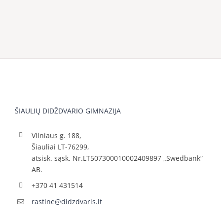
ŠIAULIŲ DIDŽDVARIO GIMNAZIJA
Vilniaus g. 188,
Šiauliai LT-76299,
atsisk. sąsk. Nr.LT507300010002409897 „Swedbank“
AB.
+370 41 431514
rastine@didzdvaris.lt