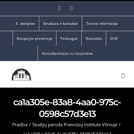
Skip
Facebook
YouTube
to
content
E. dienynas
Struktūra ir kontaktai
Teisinė informacija
Korupcijos prevencija
Paslaugos
Nuorodos
DUK
Konsultavimasis su visuomene
ca1a305e-83a8-4aa0-975c-
0598c57d3e13
Pradžia
/
Studijų paroda Prancūzų institute Vilniuje
/
ca1a305e-83a8-4aa0-975c-0598c57d3e13