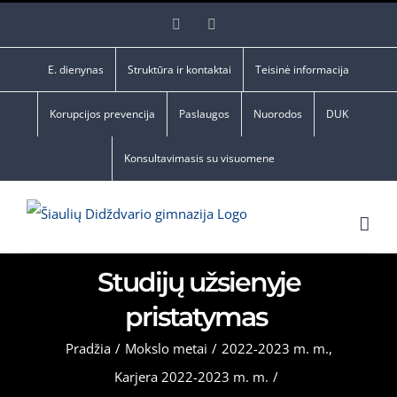
Skip
Facebook
YouTube
to
content
E. dienynas
Struktūra ir kontaktai
Teisinė informacija
Korupcijos prevencija
Paslaugos
Nuorodos
DUK
Konsultavimasis su visuomene
Studijų užsienyje
pristatymas
Pradžia
/
Mokslo metai
/
2022-2023 m. m.
,
Karjera 2022-2023 m. m.
/