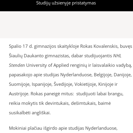
Studijų užsienyje pristatymas
Spalio 17 d. gimnazijos skaitykloje Rokas Kovalenskis, buvęs
Šiaulių Daukanto gimnazistas, dabar studijuojantis
NHL
Stenden
University of Applied renginių ir laisvalaikio vadybą,
papasakojo apie studijas Nyderlanduose, Belgijoje, Danijoje,
Suomijoje, Ispanijoje, Švedijoje, Vokietijoje, Kinijoje ir
Austrijoje. Rokas paneigė mitus: studijuoti labai brangu,
reikia mokytis tik devintukais, dešimtukais, baimė
susikalbėti angliškai.
Mokiniai plačiau išgirdo apie studijas Nyderlanduose,