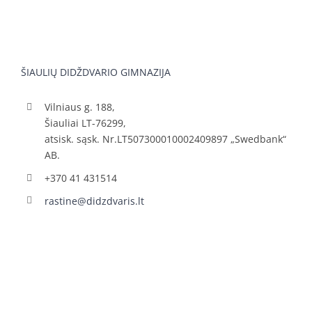
ŠIAULIŲ DIDŽDVARIO GIMNAZIJA
Vilniaus g. 188,
Šiauliai LT-76299,
atsisk. sąsk. Nr.LT507300010002409897 „Swedbank“
AB.
+370 41 431514
rastine@didzdvaris.lt