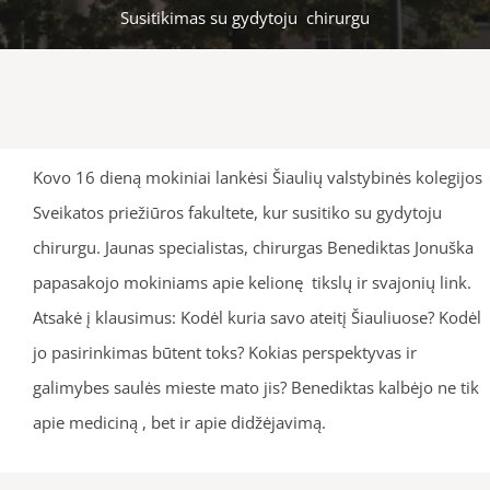
Susitikimas su gydytoju chirurgu
Kovo 16 dieną mokiniai lankėsi Šiaulių valstybinės kolegijos
Sveikatos priežiūros fakultete, kur susitiko su gydytoju
chirurgu. Jaunas specialistas, chirurgas Benediktas Jonuška
papasakojo mokiniams apie kelionę tikslų ir svajonių link.
Atsak
ė į klausimus:
Kodėl kuria savo ateitį Šiauliuose? Kodėl
jo pasirinkimas būtent toks? Kokias perspektyvas ir
galimybes saulės mieste mato jis? Benediktas kalbėjo ne tik
apie mediciną , bet ir apie didžėjavimą.