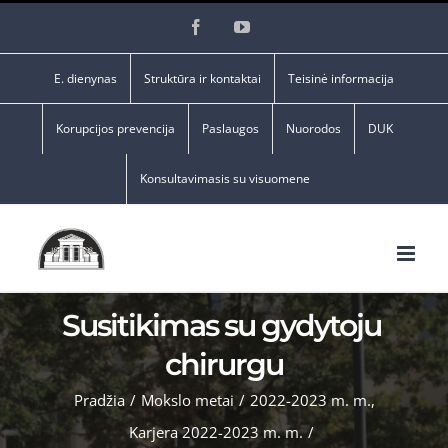
Skip
Facebook
YouTube
to
content
E. dienynas
Struktūra ir kontaktai
Teisinė informacija
Korupcijos prevencija
Paslaugos
Nuorodos
DUK
Konsultavimasis su visuomene
Susitikimas su gydytoju
chirurgu
Pradžia
/
Mokslo metai
/
2022-2023 m. m.
,
Karjera 2022-2023 m. m.
/