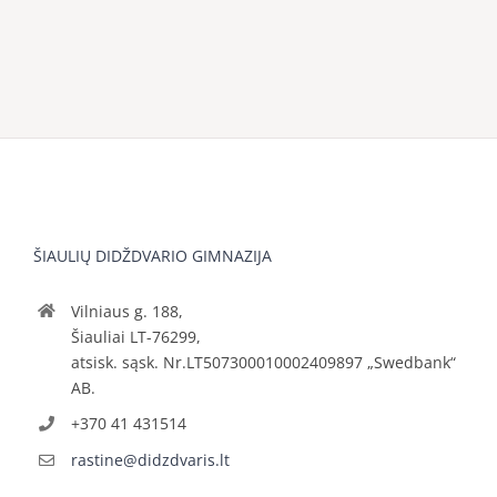
ŠIAULIŲ DIDŽDVARIO GIMNAZIJA
Vilniaus g. 188,
Šiauliai LT-76299,
atsisk. sąsk. Nr.LT507300010002409897 „Swedbank“
AB.
+370 41 431514
rastine@didzdvaris.lt