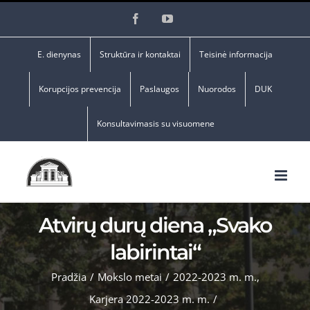
Skip
Facebook
YouTube
to
content
E. dienynas
Struktūra ir kontaktai
Teisinė informacija
Korupcijos prevencija
Paslaugos
Nuorodos
DUK
Konsultavimasis su visuomene
Atvirų durų diena „Svako
labirintai“
Pradžia
/
Mokslo metai
/
2022-2023 m. m.
,
Karjera 2022-2023 m. m.
/