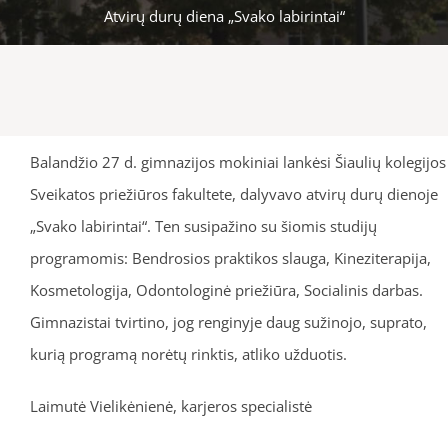
Atvirų durų diena „Svako labirintai“
Balandžio 27 d. gimnazijos mokiniai lankėsi Šiaulių kolegijos
Sveikatos priežiūros fakultete, dalyvavo atvirų durų dienoje
„Svako labirintai“. Ten susipažino su šiomis studijų
programomis: Bendrosios praktikos slauga, Kineziterapija,
Kosmetologija, Odontologinė priežiūra, Socialinis darbas.
Gimnazistai tvirtino, jog renginyje daug sužinojo, suprato,
kurią programą norėtų rinktis, atliko užduotis.
Laimutė Vielikėnienė, karjeros specialistė