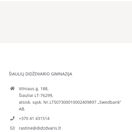
ŠIAULIŲ DIDŽDVARIO GIMNAZIJA
Vilniaus g. 188,
Šiauliai LT-76299,
atsisk. sąsk. Nr.LT507300010002409897 „Swedbank“
AB.
+370 41 431514
rastine@didzdvaris.lt