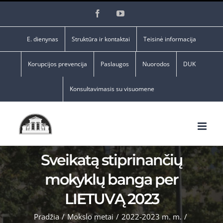
Skip
Facebook
YouTube
to
content
E. dienynas
Struktūra ir kontaktai
Teisinė informacija
Korupcijos prevencija
Paslaugos
Nuorodos
DUK
Konsultavimasis su visuomene
Sveikatą stiprinančių
mokyklų banga per
LIETUVĄ 2023
Pradžia
/
Mokslo metai
/
2022-2023 m. m.
/