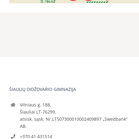
ŠIAULIŲ DIDŽDVARIO GIMNAZIJA
Vilniaus g. 188,
Šiauliai LT-76299,
atsisk. sąsk. Nr.LT507300010002409897 „Swedbank“
AB.
+370 41 431514