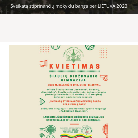
Sveikatą stiprinančių mokyklų banga per LIETUVĄ 2023